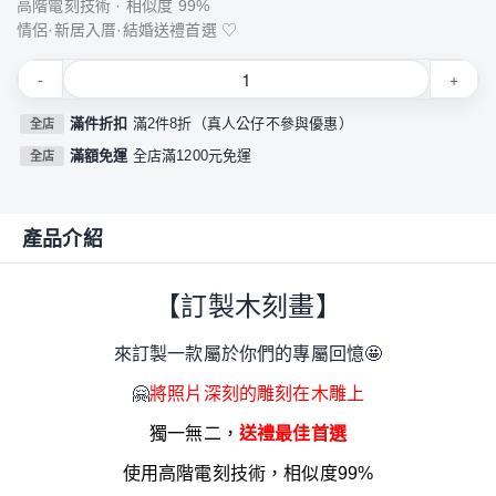
高階電刻技術 · 相似度 99%
情侶·新居入厝·結婚送禮首選 ♡
-
+
滿件折扣
滿2件8折（真人公仔不參與優惠）
全店
滿額免運
全店滿1200元免運
全店
產品介紹
【訂製木刻畫】
來訂製一款屬於你們的專屬回憶🤩
🤗
將照片深刻的雕刻在木雕上
獨一無二，
送禮最佳首選
使用高階電刻技術，相似度99%