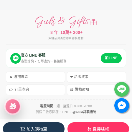
Guki & Gifts
8 年
10萬+
200+
深耕台灣
滿意客戶
客製禮物
官方 LINE 客服
加 LINE
客製諮詢・訂單查詢・售後服務
🔥 送禮專區
❤ 品牌故事
👉 訂單查詢
📖 購物須知
🎁
客服時間
：週一至週日 09:00–20:00
例假日依序回覆・LINE：
@Guki訂製禮物
服務條款
｜
運送政策
｜
隱私權政策
｜
退換貨政策
加入購物車
直接結帳
Copyright © 2018–2026 Guki & Gifts 客製禮物專賣店 All Rights Reserved.