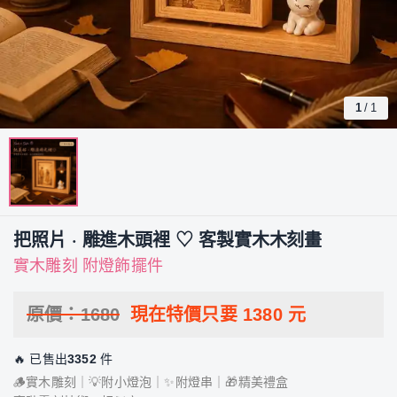
1
/
1
把照片 · 雕進木頭裡 ♡ 客製實木木刻畫
實木雕刻 附燈飾擺件
原價：
1680
現在特價只要
1380
元
🔥 已售出
3352
件
🪵實木雕刻｜💡附小燈泡｜✨附燈串｜🎁精美禮盒