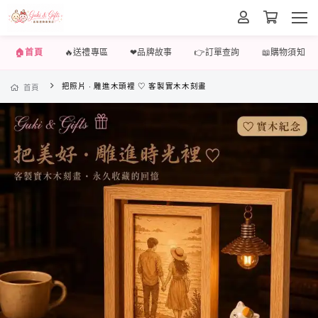
🏠首頁
🔥送禮專區
❤品牌故事
👉訂單查詢
📖購物須知
把照片 · 雕進木頭裡 ♡ 客製實木木刻畫
首頁