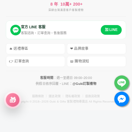
8 年
10萬+
200+
深耕台灣
滿意客戶
客製禮物
官方 LINE 客服
加 LINE
客製諮詢・訂單查詢・售後服務
🔥 送禮專區
❤ 品牌故事
👉 訂單查詢
📖 購物須知
客服時間
：週一至週日 09:00–20:00
例假日依序回覆・LINE：
@Guki訂製禮物
服務條款
｜
運送政策
｜
隱私權政策
｜
退換貨政策
🎁
Copyright © 2018–2026 Guki & Gifts 客製禮物專賣店 All Rights Reserved.