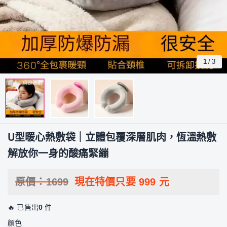
1
/
3
U型暖心熱敷袋｜立體包覆深層肌肉，恆溫熱敷
解放你一身的酸痛緊繃
原價：
1699
現在特價只要
999
元
🔥 已售出
0
件
顏色