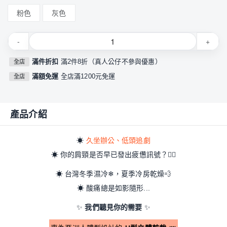
粉色
灰色
-
+
滿件折扣
滿2件8折（真人公仔不參與優惠）
全店
滿額免運
全店滿1200元免運
全店
產品介紹
☀
久坐辦公、低頭追劇
☀
你的肩頸是否早已發出疲憊訊號？
💆‍♀
☀
台灣冬季濕冷
❄
，夏季冷房乾燥
💨
☀
酸痛總是如影隨形...
✨
我們聽見你的需要
✨