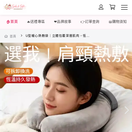
🏠首頁
🔥送禮專區
❤品牌故事
👉訂單查詢
📖購物須知
U型暖心熱敷袋｜立體包覆深層肌肉，恆溫熱敷解放你一身的酸痛緊繃
首頁