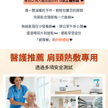
專為亞洲人體型設計的
U型立體剪裁
👑
像一雙溫暖的手
🤲
，輕輕包覆您的肩頸
完美貼合頸部每一寸曲線
💫
無論是窩在沙發看劇
🛋
、辦公室午休小憩
💼
還是睡前片刻放鬆
🛏
，都能享受這份
「被理解」的
熱敷體驗
💝