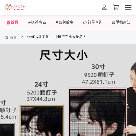
🏠首頁
🔥送禮專區
❤品牌故事
👉訂單查詢
📖購物須知
⭐⭐⭐Diy釘子畫——0難度完成大作品！
首頁