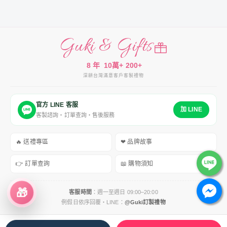
Guki & Gifts
8 年
10萬+
200+
深耕台灣
滿意客戶
客製禮物
官方 LINE 客服
加 LINE
客製諮詢・訂單查詢・售後服務
🔥 送禮專區
❤ 品牌故事
👉 訂單查詢
📖 購物須知
🎁
客服時間
：週一至週日 09:00–20:00
例假日依序回覆・LINE：
@Guki訂製禮物
服務條款
｜
運送政策
｜
隱私權政策
｜
退換貨政策