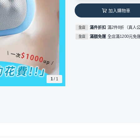
加入購物車
滿件折扣
滿2件8折（真人
全店
滿額免運
全店滿1200元免
全店
1
/
1