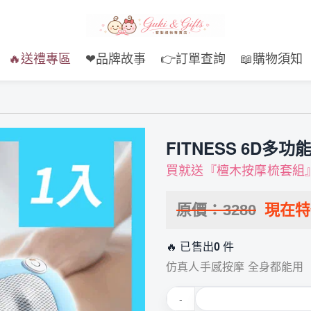
🔥送禮專區
❤品牌故事
👉訂單查詢
📖購物須知
FITNESS 6D多
買就送『檀木按摩梳套組』(
原價：
3280
現在
🔥 已售出
0
件
仿真人手感按摩 全身都能用
-