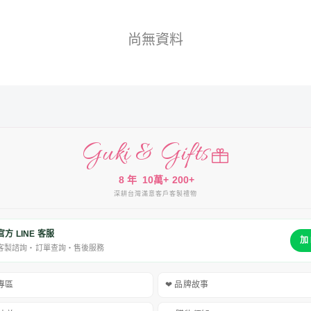
尚無資料
Guki & Gifts
8 年
10萬+
200+
深耕台灣
滿意客戶
客製禮物
官方 LINE 客服
加 
客製諮詢・訂單查詢・售後服務
禮專區
❤ 品牌故事