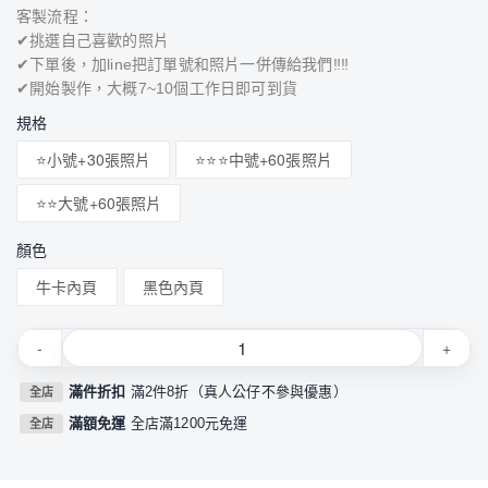
客製流程：
✔挑選自己喜歡的照片
✔下單後，加line把訂單號和照片一併傳給我們‼‼
✔開始製作，大概7~10個工作日即可到貨
規格
⭐小號+30張照片
⭐⭐⭐中號+60張照片
⭐⭐大號+60張照片
顏色
牛卡內頁
黑色內頁
-
+
滿件折扣
滿2件8折（真人公仔不參與優惠）
全店
滿額免運
全店滿1200元免運
全店