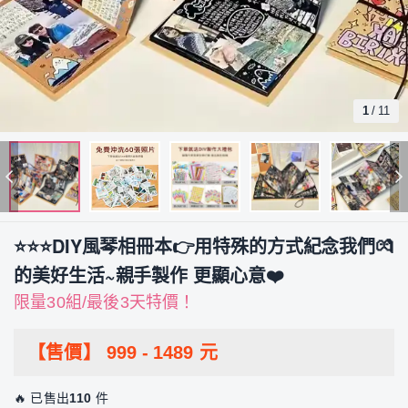
1
/
11
⭐⭐⭐DIY風琴相冊本👉用特殊的方式紀念我們💏
的美好生活~親手製作 更顯心意❤️
限量30組/最後3天特價！
【售價】
999
-
1489
元
🔥 已售出
110
件