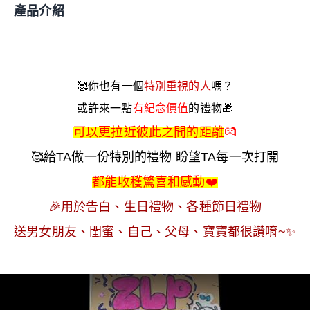
產品介紹
🥰
你也有一個
特別重視的人
嗎？
或許來一點
有紀念價值
的禮物🎁
可以更拉近彼此之間的距離
💏
🥰
給TA做一份特別的禮物 盼望TA每一次打開
都能收穫驚喜和感動
❤️
🎉
用於告白、生日禮物、各種節日禮物
送男女朋友、閨蜜、自己、父母、寶寶都很讚唷~
✨