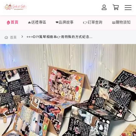
🏠首頁
🔥送禮專區
❤品牌故事
👉訂單查詢
📖購物須知
⭐⭐⭐DIY風琴相冊本👉用特殊的方式紀念我們💏的美好生活~親手製作 更顯心意❤️
首頁