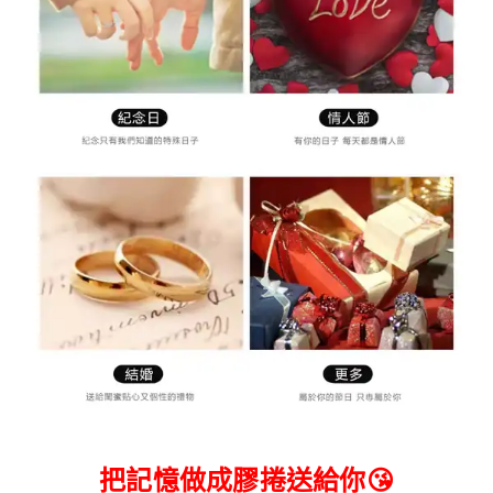
把記憶做成膠捲送給你
😘