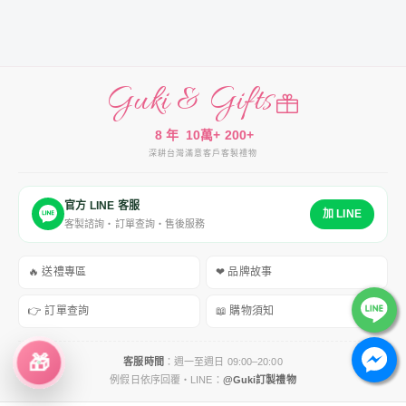
Guki & Gifts
8 年
10萬+
200+
深耕台灣
滿意客戶
客製禮物
官方 LINE 客服
加 LINE
客製諮詢・訂單查詢・售後服務
🔥 送禮專區
❤ 品牌故事
👉 訂單查詢
📖 購物須知
🎁
客服時間
：週一至週日 09:00–20:00
例假日依序回覆・LINE：
@Guki訂製禮物