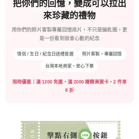
把你們的回憶，變成可以拉出
來珍藏的禮物
用你們的照片客製專屬回憶底片，不只是鑰匙圈，更
是一份看到就會心動的紀念
情侶 / 生日 / 紀念日送禮首選
照片客製・專屬回憶
台灣本地商家・安心下單
限時優惠｜滿 1200 免運・滿 2000 贈精美賀卡・2 件享
8 折