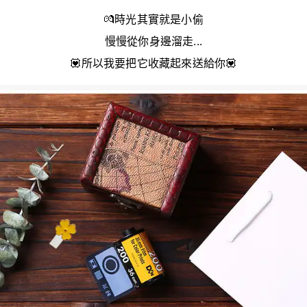
💏
時光其實就是小偷
慢慢從你身邊溜走...
💟
所以我要把它收藏起來送給你
💟