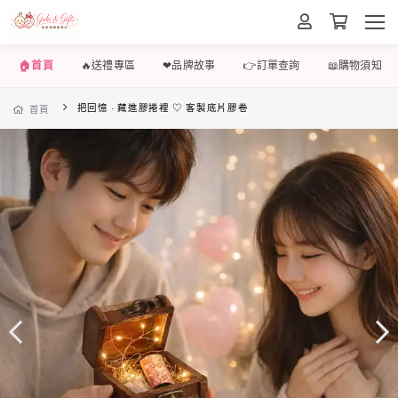
🏠首頁
🔥送禮專區
❤品牌故事
👉訂單查詢
📖購物須知
把回憶 · 藏進膠捲裡 ♡ 客製底片膠卷
首頁