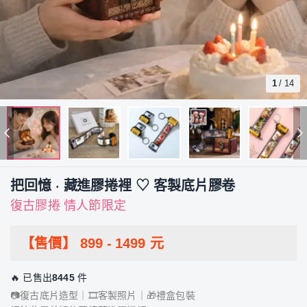
1
/
14
把回憶 · 藏進膠捲裡 ♡ 客製底片膠卷
復古膠捲 情人節限定
【售價】
899
-
1499
元
🔥 已售出
8445
件
📷復古底片造型｜🎞️客製照片｜🎁禮盒包裝