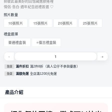
把彼此最美好的回憶藏進膠捲裡
情侶·告白·週年紀念送禮首選 ♡
照片數量
10張照片
15張照片
20張照片
25張照片
禮盒選擇
普通禮盒裝
⭐復古禮盒裝
-
+
滿件折扣
滿2件8折（真人公仔不參與優惠）
全店
滿額免運
全店滿1200元免運
全店
產品介紹