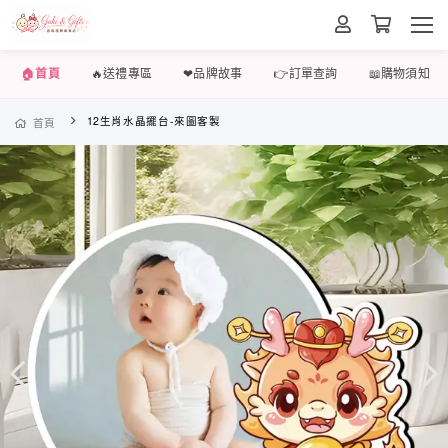
🏠首頁
🔥送禮專區
❤品牌故事
👉訂單查詢
📖購物須知
12生肖水晶擺台-來圖客製
首頁