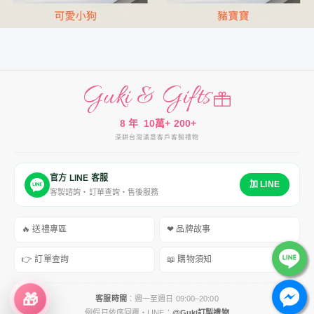
Guki & Gifts
8 年
10萬+
200+
深耕台灣
滿意客戶
客製禮物
官方 LINE 客服
加 LINE
客製諮詢・訂單查詢・售後服務
🔥 送禮專區
❤ 品牌故事
👉 訂單查詢
📖 購物須知
🎁
客服時間
：週一至週日 09:00–20:00
例假日依序回覆・LINE：
@Guki訂製禮物