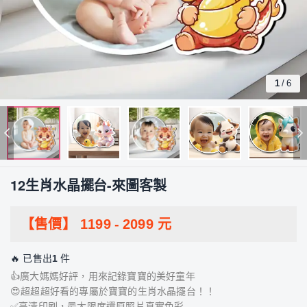
1
/
6
12生肖水晶擺台-來圖客製
【售價】
1199
-
2099
元
🔥 已售出
1
件
👍廣大媽媽好評，用來記錄寶寶的美好童年
😍超超超好看的專屬於寶寶的生肖水晶擺台！！
✅高清印刷，最大限度還原照片真實色彩