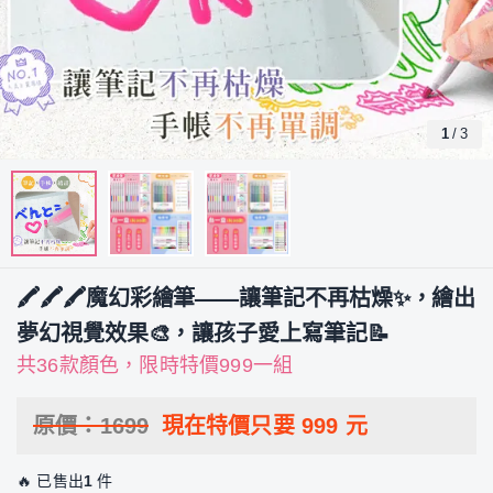
1
/
3
🖍️🖍️🖍️魔幻彩繪筆——讓筆記不再枯燥✨，繪出
夢幻視覺效果🎨，讓孩子愛上寫筆記📝
共36款顏色，限時特價999一組
原價：
1699
現在特價只要
999
元
🔥 已售出
1
件