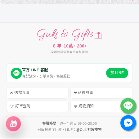
Guki & Gifts
8 年
10萬+
200+
深耕台灣
滿意客戶
客製禮物
官方 LINE 客服
加 LINE
客製諮詢・訂單查詢・售後服務
🔥 送禮專區
❤ 品牌故事
👉 訂單查詢
📖 購物須知
🎁
客服時間
：週一至週日 09:00–20:00
例假日依序回覆・LINE：
@Guki訂製禮物