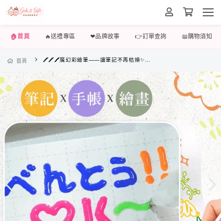
🏠首頁
🔥送禮專區
❤品牌故事
👉訂單查詢
📖購物須知
🖍️🖍️🖍️魔幻彩繪筆——讓筆記不再枯燥✨，繪出夢幻視覺效果🎨，讓孩子愛上寫筆記📝
首頁