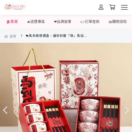
🏠首頁
🔥送禮專區
❤品牌故事
👉訂單查詢
📖購物須知
🐎馬年碗筷禮盒，讓你好運「筷」馬加鞭！
首頁