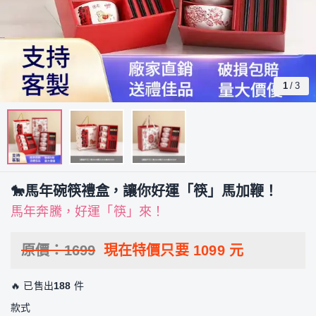
1
/
3
🐎馬年碗筷禮盒，讓你好運「筷」馬加鞭！
馬年奔騰，好運「筷」來！
原價：
1699
現在特價只要
1099
元
🔥 已售出
188
件
款式