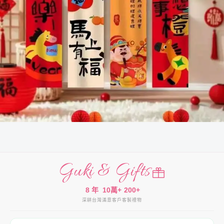
Guki & Gifts
8 年
10萬+
200+
深耕台灣
滿意客戶
客製禮物