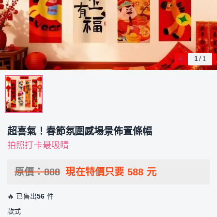
1
/
1
超喜氣！春節氛圍感場景佈置條幅
拍照打卡最吸睛
原價：
888
現在特價只要
588
元
🔥 已售出
56
件
款式