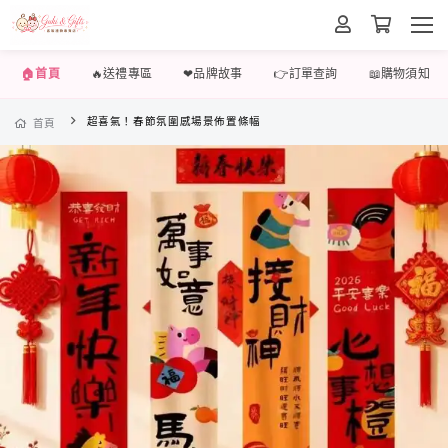
🏠首頁
🔥送禮專區
❤品牌故事
👉訂單查詢
📖購物須知
超喜氣！春節氛圍感場景佈置條幅
首頁