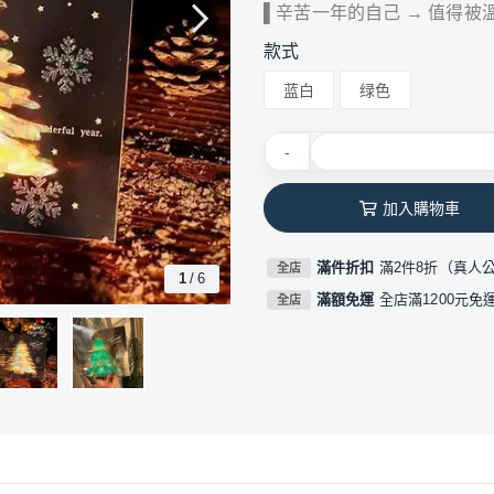
▌辛苦一年的自己 → 值得被
款式
蓝白
绿色
-
加入購物車
滿件折扣
滿2件8折（真人
全店
1
/
6
滿額免運
全店滿1200元免
全店