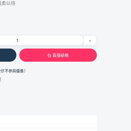
溫柔以待
+
直接結帳
公仔不參與優惠）
運