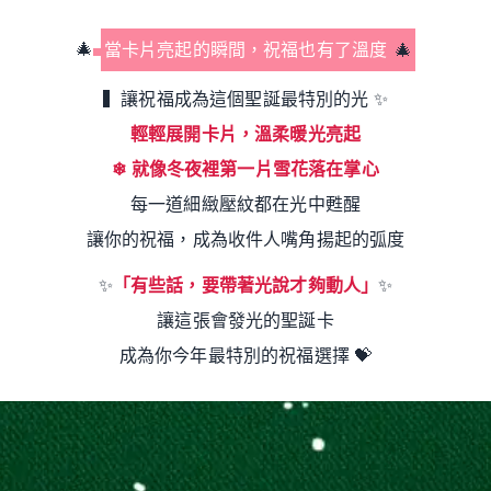
🎄
當卡片亮起的瞬間，祝福也有了溫度
🎄
▍讓祝福成為這個聖誕最特別的光
✨
輕輕展開卡片，溫柔暖光亮起
❄
就像冬夜裡第一片雪花落在掌心
每一道細緻壓紋都在光中甦醒
讓你的祝福，成為收件人嘴角揚起的弧度
✨
「有些話，要帶著光說才夠動人」
✨
讓這張會發光的聖誕卡
成為你今年最特別的祝福選擇
💝