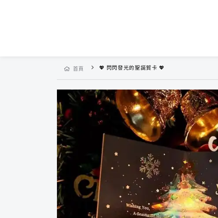
💖 閃閃發光的聖誕賀卡 💖
首頁