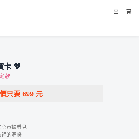
卡 💖
定款
特價只要
699
元
的心意被看見
夜裡的溫暖