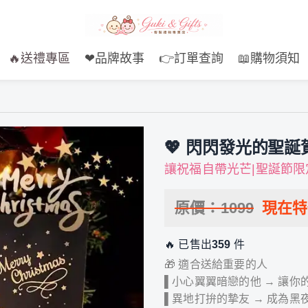
🔥送禮專區
❤品牌故事
👉訂單查詢
📖購物須知
💖 閃閃發光的聖誕賀
讓祝福自帶光芒|聖誕節限
原價：
1099
現在
🔥 已售出
359
件
🎁 適合送給重要的人
▌小心翼翼暗戀的他 → 讓你
▌異地打拚的摯友 → 成為黑