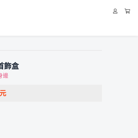
首飾盒
身邊
元