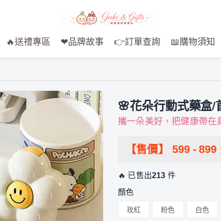
🔥送禮專區
❤品牌故事
👉訂單查詢
📖購物須知
🌸花朵行動式藥盒/
攜一朵美好，把健康帶在
【售價】
599
-
899
🔥 已售出
213
件
顏色
玫紅
粉色
白色