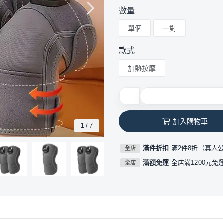
數量
單個
一對
款式
加熱按摩
-
加入購物車
1
/
7
滿件折扣
滿2件8折（真人
全店
滿額免運
全店滿1200元免
全店