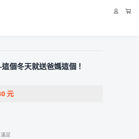
—這個冬天就送爸媽這個！
80
元
護
次滿足