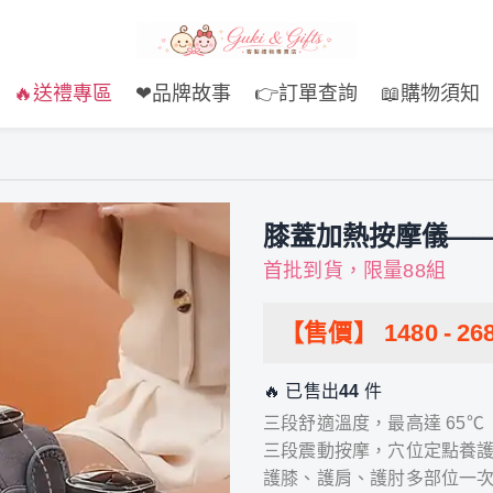
🔥送禮專區
❤品牌故事
👉訂單查詢
📖購物須知
膝蓋加熱按摩儀—
首批到貨，限量88組
【售價】
1480
-
26
🔥 已售出
44
件
三段舒適溫度，最高達 65℃
三段震動按摩，穴位定點養
護膝、護肩、護肘多部位一