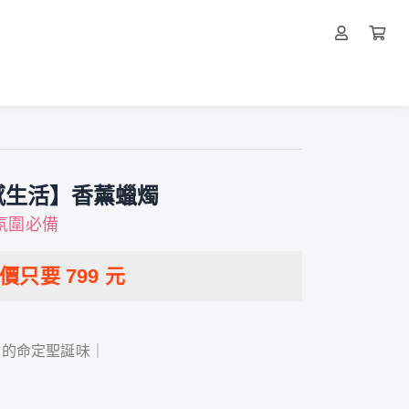
感生活】香薰蠟燭
氛圍必備
特價只要
799
元
你的命定聖誕味｜