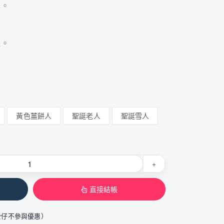
林。
醒。
黃色薑餅人
聖誕老人
聖誕雪人
+
直接結帳
公仔不參與優惠）