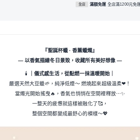
滿額免運
全店滿1200元免
全店
『聖誕杯蠟 · 香薰蠟燭』
— 以香氣描繪冬日景致，收藏所有美好想像 —
🕯
｜儀式感生活，從點燃一抹溫暖開始｜
嚴選天然大豆蠟
🌱
，純淨低煙～ 燃燒起來超級溫柔
❤
！
當燭光開始搖曳
🔥
，香氣也悄悄在空間裡釋放⋯
✨
一整天的疲憊就這樣被融化了
🥰
，
整個空間都變成最舒心的模樣～
💖