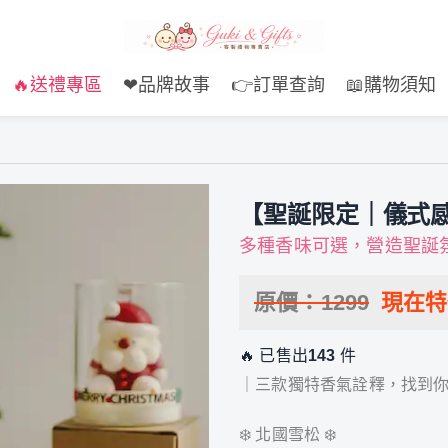
🔥送禮專區
❤品牌故事
👉訂單查詢
📖購物須知
【聖誕限定｜儀式
多種香味可選，營造聖誕
原價：
1299
現在
🔥 已售出
143
件
｜三款獨特香氣詮釋，找到
❄️ 北國雪松 ❄️