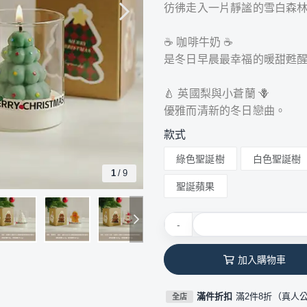
彷彿走入一片靜謐的雪白森
☕ 咖啡牛奶 ☕️
是冬日早晨最幸福的暖甜甦
🍐 英國梨與小蒼蘭 🪻
優雅而清新的冬日戀曲。
款式
綠色聖誕樹
白色聖誕樹
1
/
9
聖誕蘋果
-
加入購物車
滿件折扣
滿2件8折（真人
全店