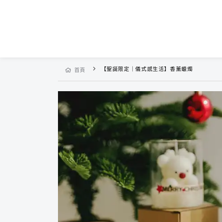
【聖誕限定｜儀式感生活】香薰蠟燭
首頁