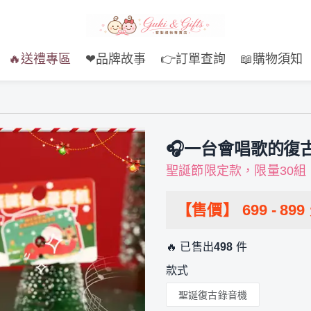
🔥送禮專區
❤品牌故事
👉訂單查詢
📖購物須知
🎧一台會唱歌的復
聖誕節限定款，限量30組
【售價】
699
-
899
🔥 已售出
498
件
款式
聖誕復古錄音機