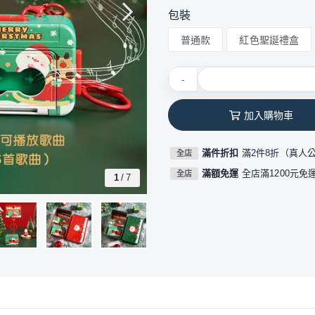
包裝
普通款
紅色聖誕禮盒
-
加入購物車
滿件折扣
滿2件8折（真人
全店
滿額免運
全店滿1200元免
全店
1
/
7