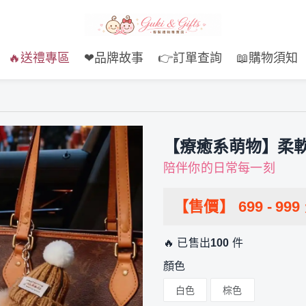
🔥送禮專區
❤品牌故事
👉訂單查詢
📖購物須知
【療癒系萌物】柔
陪伴你的日常每一刻
【售價】
699
-
999
🔥 已售出
100
件
顏色
白色
棕色