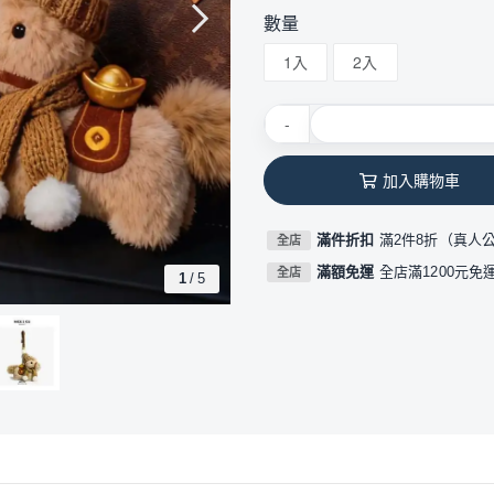
數量
1入
2入
-
加入購物車
滿件折扣
滿2件8折（真人
全店
滿額免運
全店滿1200元免
全店
1
/
5