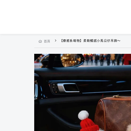
【療癒系萌物】柔軟觸感小馬公仔吊飾～
首頁