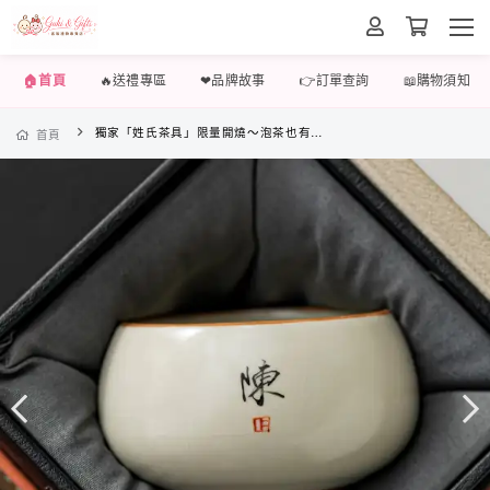
🏠首頁
🔥送禮專區
❤品牌故事
👉訂單查詢
📖購物須知
獨家「姓氏茶具」限量開燒～泡茶也有專屬儀式感！
首頁