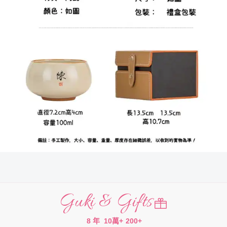
Guki & Gifts
8 年
10萬+
200+