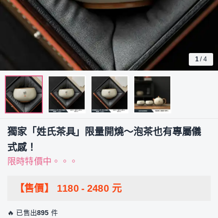
1
/
4
獨家「姓氏茶具」限量開燒～泡茶也有專屬儀
式感！
限時特價中。。。
【售價】
1180
-
2480
元
🔥 已售出
895
件