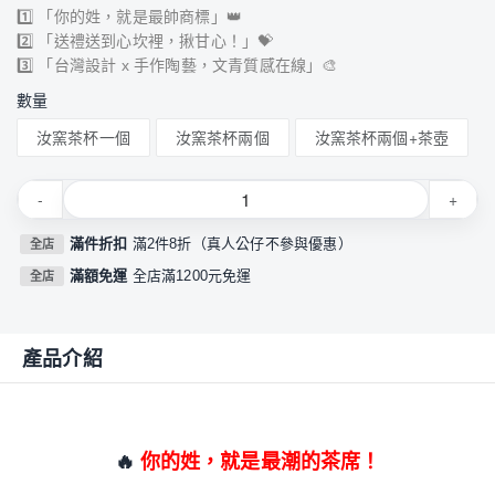
1️⃣ 「你的姓，就是最帥商標」👑
2️⃣ 「送禮送到心坎裡，揪甘心！」💝
3️⃣ 「台灣設計 x 手作陶藝，文青質感在線」🎨
數量
汝窯茶杯一個
汝窯茶杯兩個
汝窯茶杯兩個+茶壺
-
+
滿件折扣
滿2件8折（真人公仔不參與優惠）
全店
滿額免運
全店滿1200元免運
全店
產品介紹
🔥
你的姓，就是最潮的茶席！