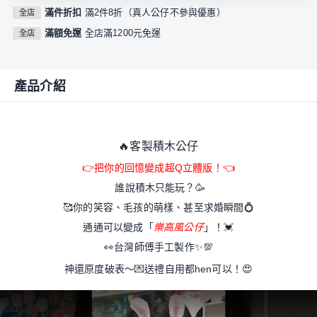
滿件折扣
滿2件8折（真人公仔不參與優惠）
全店
滿額免運
全店滿1200元免運
全店
產品介紹
🔥客製積木公仔
👉
把你的回憶變成超Q立體版！
👈
誰說積木只能玩？
🥳
🥰
你的笑容、毛孩的萌樣、甚至求婚瞬間💍
通通可以變成「
樂高風公仔
」！
💓
👀
台灣師傅手工製作
✨
💯
神還原度破表～
💌
送禮自用都hen可以！
😍