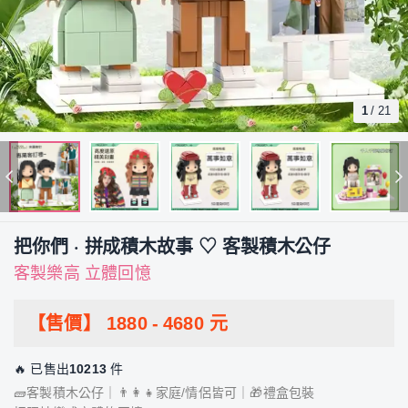
1
/
21
把你們 · 拼成積木故事 ♡ 客製積木公仔
客製樂高 立體回憶
【售價】
1880
-
4680
元
🔥 已售出
10213
件
🧱客製積木公仔｜👨‍👩‍👧家庭/情侶皆可｜🎁禮盒包裝