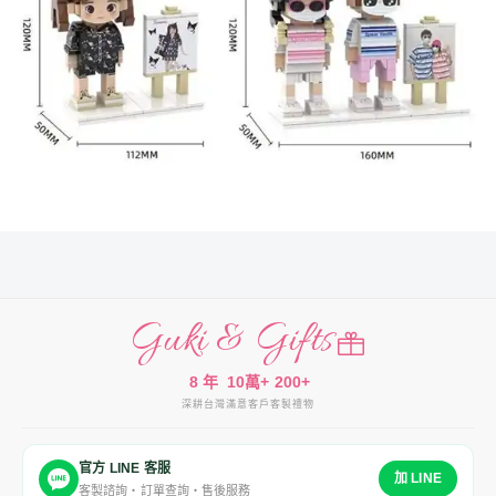
Guki & Gifts
8 年
10萬+
200+
深耕台灣
滿意客戶
客製禮物
官方 LINE 客服
加 LINE
客製諮詢・訂單查詢・售後服務