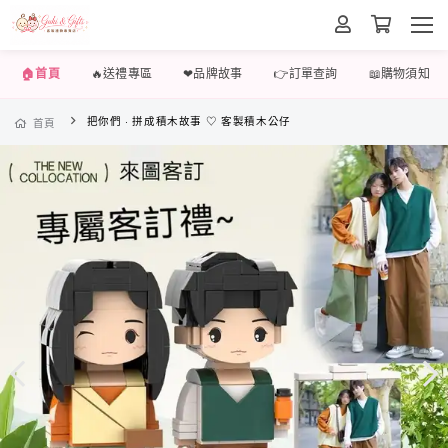
🏠首頁
🔥送禮專區
❤品牌故事
👉訂單查詢
📖購物須知
把你們 · 拼成積木故事 ♡ 客製積木公仔
首頁