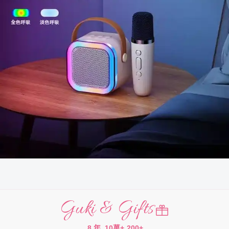
Guki & Gifts
8 年
10萬+
200+