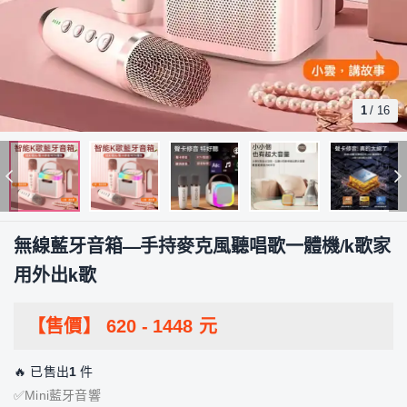
1
/
16
無線藍牙音箱—手持麥克風聽唱歌一體機/k歌家
用外出k歌
【售價】
620
-
1448
元
🔥 已售出
1
件
✅Mini藍牙音響