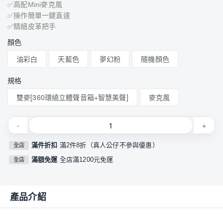
✅高配Mini麥克風
✅操作簡單一鍵直達
✅精細皮革把手
顏色
油彩白
天藍色
夢幻粉
隨機顏色
規格
雙麥[360環繞立體聲音箱+智慧美聲]
麥克風
-
+
滿件折扣
滿2件8折（真人公仔不參與優惠）
全店
滿額免運
全店滿1200元免運
全店
產品介紹