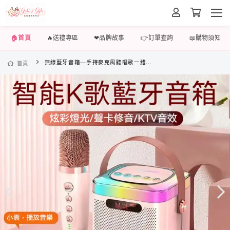
🏠首頁
🔥送禮專區
❤品牌故事
👉訂單查詢
📖購物須知
無線藍牙音箱—手持麥克風聽唱歌一體機/k歌家用外出k歌
首頁