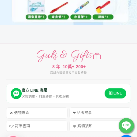
Guki & Gifts
8 年
10萬+
200+
深耕台灣
滿意客戶
客製禮物
官方 LINE 客服
加 LINE
客製諮詢・訂單查詢・售後服務
🔥 送禮專區
❤ 品牌故事
👉 訂單查詢
📖 購物須知