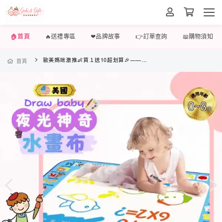
🏠首頁
🔥送禮專區
❤品牌故事
👉訂單查詢
📖購物須知
歐美媽咪激推👶買１送10超划算🎉——小尺寸60*80公分，適合0~3歲寶寶
首頁