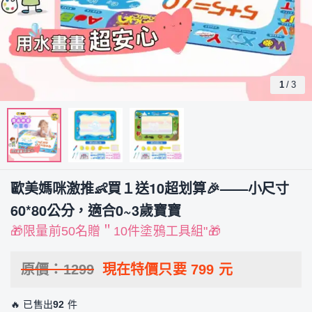
1
/
3
歐美媽咪激推👶買１送10超划算🎉——小尺寸
60*80公分，適合0~3歲寶寶
🎁限量前50名贈＂10件塗鴉工具組"🎁
原價：
1299
現在特價只要
799
元
🔥 已售出
92
件