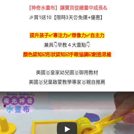
【神奇水畫布】讓寶貝從繪畫中成長💪
🎉買1送10【限時3天⏰免運+優惠】
提升孩子✅專注力✅想像力✅自主力
兼具👇早教４大重點👇
顏色認知☑️形狀認知☑️手眼協調☑️創造思維
美國🥇皇家幼兒園🥇御用教材
美國🥇兒童啟蒙教學專家🥇親自推薦
Play