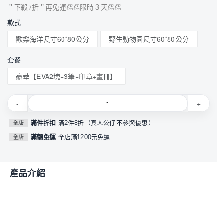
＂下殺7折＂再免運👏👏限時３天👏👏
款式
歡樂海洋尺寸60*80公分
野生動物園尺寸60*80公分
套餐
豪華【EVA2塊+3筆+印章+畫冊】
-
+
滿件折扣
滿2件8折（真人公仔不參與優惠）
全店
滿額免運
全店滿1200元免運
全店
產品介紹