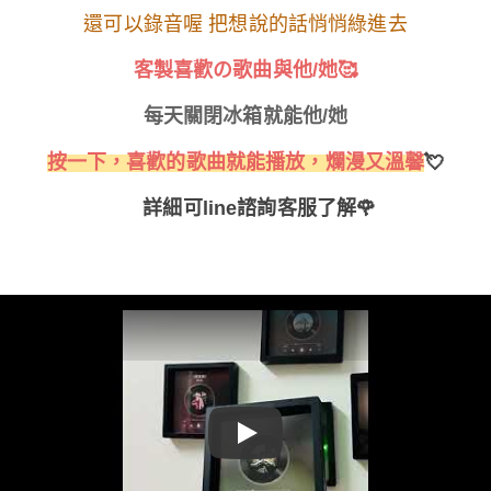
還可以錄音喔 把想說的話悄悄綠進去
客製喜歡の歌曲
與他/她🥰
每天關閉冰箱
就能他/她
按一下，
喜歡的歌曲就能播放，
爛漫又溫馨
💘
詳細可line諮詢客服了解🌹
Play