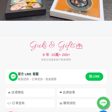
Guki & Gifts
8 年
10萬+
200+
深耕台灣
滿意客戶
客製禮物
官方 LINE 客服
加 LINE
客製諮詢・訂單查詢・售後服務
🔥 送禮專區
❤ 品牌故事
👉 訂單查詢
📖 購物須知