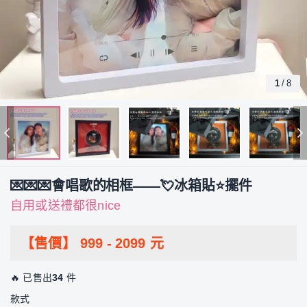
1
/
8
💌💌💌會唱歌的相框——💘冰箱貼⭐擺件
自用或送禮都很nice
【售價】
999
-
2099
元
🔥 已售出
34
件
款式