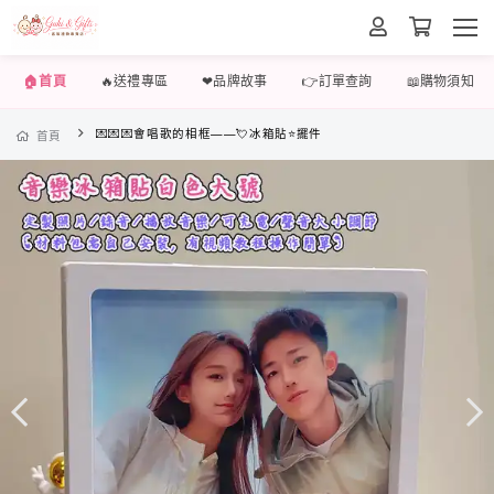
🏠首頁
🔥送禮專區
❤品牌故事
👉訂單查詢
📖購物須知
💌💌💌會唱歌的相框——💘冰箱貼⭐擺件
首頁