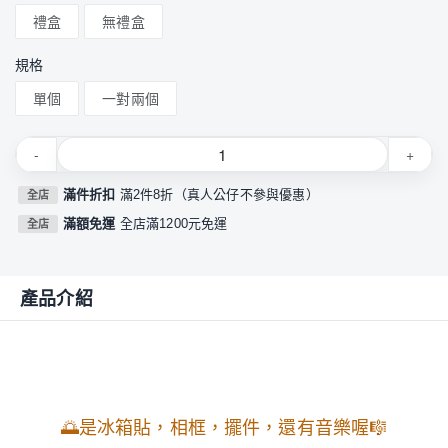
禮盒
無禮盒
規格
單個
一對兩個
-
+
滿件折扣
滿2件8折（真人公仔不參與優惠）
全店
滿額免運
全店滿1200元免運
全店
產品介紹
🌅是
冰箱貼，相框，
擺件，
還有音樂喔
🎼