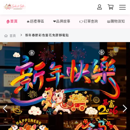
🏠首頁
🔥送禮專區
❤品牌故事
👉訂單查詢
📖購物須知
新年春節彩色窗花免膠靜電貼
首頁