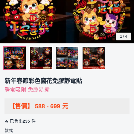
1
/
4
新年春節彩色窗花免膠靜電貼
靜電吸附 免膠易撕
【售價】
588
-
699
元
🔥 已售出
235
件
款式