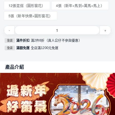
12張混搭（圓形窗花）
4張（新年+馬到+萬馬+馬上）
5張（新年快樂+圓形窗花）
-
+
滿件折扣
滿2件8折（真人公仔不參與優惠）
全店
滿額免運
全店滿1200元免運
全店
產品介紹