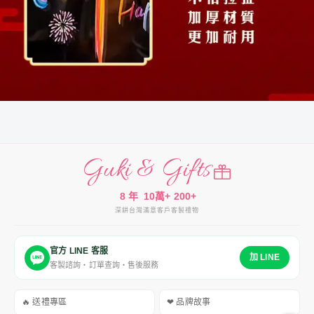
Guki & Gifts
8 年
10萬+
200+
深耕台灣
滿意客戶
客製禮物
官方 LINE 客服
加 LINE
客製諮詢・訂單查詢・售後服務
🔥 送禮專區
❤ 品牌故事