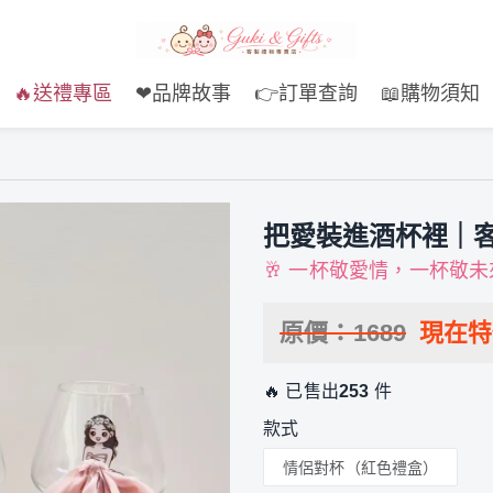
🔥送禮專區
❤品牌故事
👉訂單查詢
📖購物須知
把愛裝進酒杯裡｜
🥂 一杯敬愛情，一杯敬未
原價：
1689
現在
🔥 已售出
253
件
款式
情侶對杯（紅色禮盒）