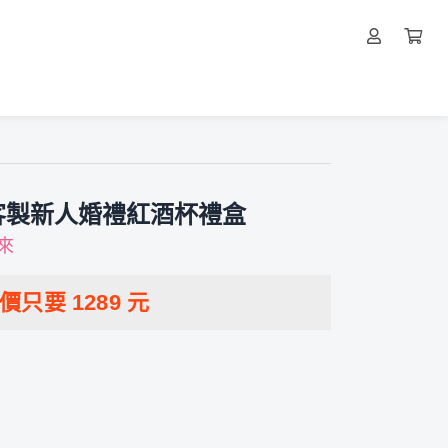
客製新人婚禮紅酒杯禮盒
來
特價只要
1289
元