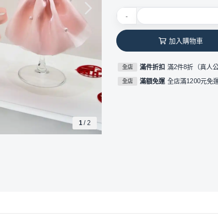
-
加入購物車
滿件折扣
滿2件8折（真人
全店
滿額免運
全店滿1200元免
全店
1
/
2