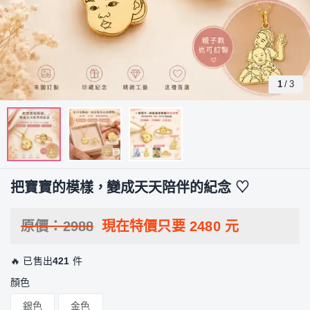
1
/
3
把寶寶的模樣，變成天天陪伴的紀念 ♡
原價：
2988
現在特價只要
2480
元
🔥 已售出
421
件
顏色
銀色
金色