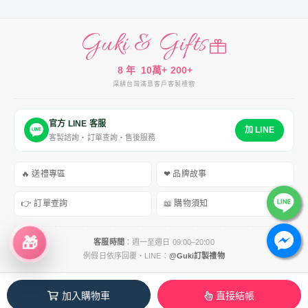
Guki & Gifts
8 年
10萬+
200+
深耕台灣
滿意客戶
客製禮物
官方 LINE 客服
加 LINE
客製諮詢・訂單查詢・售後服務
🔥 送禮專區
❤ 品牌故事
👉 訂單查詢
📖 購物須知
🎁
客服時間
：週一至週日 09:00–20:00
例假日依序回覆・LINE：
@Guki訂製禮物
服務條款
｜
運送政策
｜
隱私權政策
｜
退換貨政策
加入購物車
直接結帳
Copyright © 2018–2026 Guki & Gifts 客製禮物專賣店 All Rights Reserved.