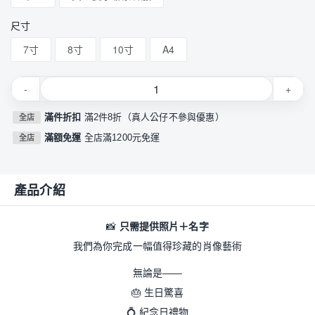
尺寸
7寸
8寸
10寸
A4
-
+
滿件折扣
滿2件8折（真人公仔不參與優惠）
全店
滿額免運
全店滿1200元免運
全店
產品介紹
📸
只需提供照片＋名字
我們為你完成一幅值得珍藏的肖像藝術
無論是——
🎂
生日驚喜
💍
紀念日禮物