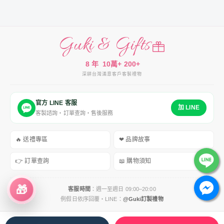
Guki & Gifts
8 年
10萬+
200+
深耕台灣
滿意客戶
客製禮物
官方 LINE 客服
加 LINE
客製諮詢・訂單查詢・售後服務
🔥 送禮專區
❤ 品牌故事
👉 訂單查詢
📖 購物須知
🎁
客服時間
：週一至週日 09:00–20:00
例假日依序回覆・LINE：
@Guki訂製禮物
服務條款
｜
運送政策
｜
隱私權政策
｜
退換貨政策