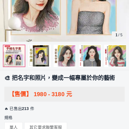
1
/
5
🎨 把名字和照片，變成一幅專屬於你的藝術
【售價】
1980
-
3180
元
🔥 已售出
213
件
規格
單人
其它要求聯繫客服