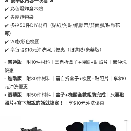
🔥
豪華版內容一次看
🔥
✔️ 彩色爆炸盒本體
✔️ 專屬禮物袋
✔️ 多達50件DIY材料（貼紙/角貼/紙膠帶/雙面膠/裝飾花
等）
✔️ 20款彩色機關
✔️ 享每張$10元沖洗照片優惠（限進階/豪華版）
▫️
普通版
：附10件材料｜需自折盒子+機關+貼照片｜無沖洗
優惠
▫️
進階版
：附30件材料｜需自折盒子+機關+貼照片｜享$10
元沖洗優惠
▫️
豪華版
：附50件材料｜
盒子+機關全數組裝完成
｜
只要貼
照片+寫下想說的話就搞定！
｜享$10元沖洗優惠