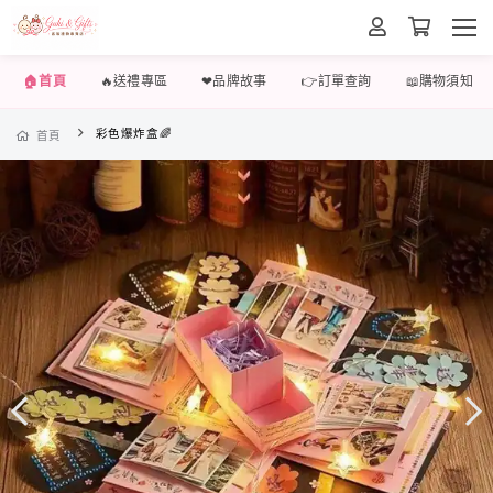
🏠首頁
🔥送禮專區
❤品牌故事
👉訂單查詢
📖購物須知
彩色爆炸盒🌈
首頁