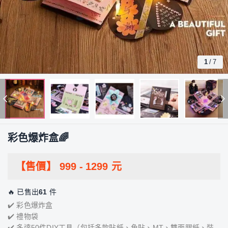
1
/
7
彩色爆炸盒🌈
【售價】
999
-
1299
元
🔥 已售出
61
件
✔️ 彩色爆炸盒
✔️ 禮物袋
✔️ 多達50件DIY工具（包括多款貼紙、角貼、MT、雙面膠紙、裝