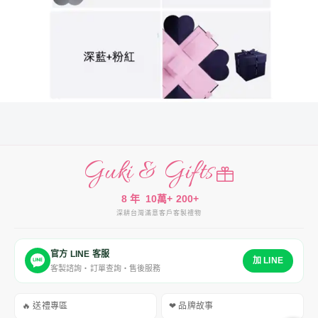
Guki & Gifts
8 年
10萬+
200+
深耕台灣
滿意客戶
客製禮物
官方 LINE 客服
加 LINE
客製諮詢・訂單查詢・售後服務
🔥 送禮專區
❤ 品牌故事