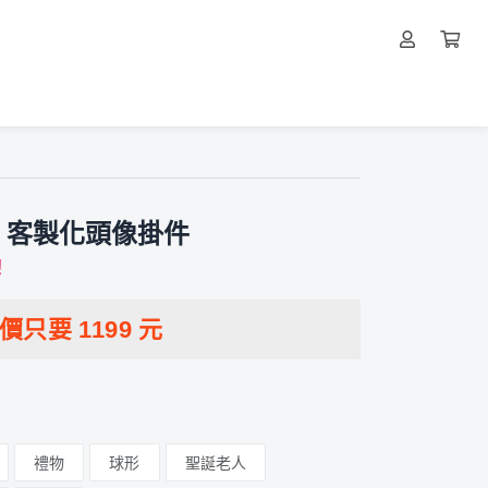
】客製化頭像掛件
！
特價只要
1199
元
禮物
球形
聖誕老人