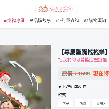
🔥送禮專區
❤品牌故事
👉訂單查詢
📖購物須知
【專屬聖誕搖搖樂
把我們的可愛搖進聖誕裡
原價：
1599
現在
🔥 已售出
356
件
款式
房子
花環
薑餅人