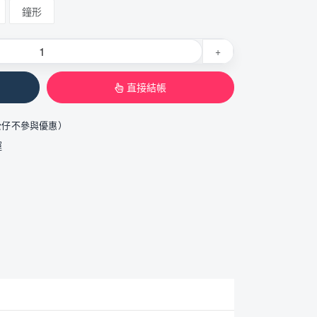
鐘形
+
直接結帳
公仔不參與優惠）
運