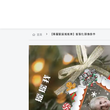
【專屬聖誕搖搖樂】客製化頭像掛件
首頁