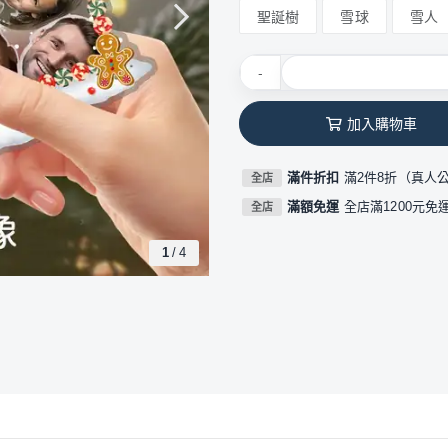
聖誕樹
雪球
雪人
-
加入購物車
滿件折扣
滿2件8折（真人
全店
滿額免運
全店滿1200元免
全店
1
/
4