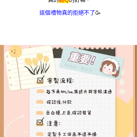
真的
超Q
的好嘛~
這個禮物真的拒絕不了
🥳