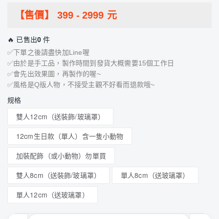
【售價】
399
-
2999
元
🔥 已售出
0
件
✅下單之後請盡快加Line喔
✅由於是手工品，製作時間到發貨大概需要15個工作日
✅會先出效果圖，再製作的喔~
✅風格是Q版人物，不接受主觀不好看而退款哦~
规格
雙人12cm（送裝飾/玻璃罩）
12cm生日款（單人）含一隻小動物
加裝配飾（或小動物）勿單買
雙人8cm（送裝飾/玻璃罩）
單人8cm（送玻璃罩）
單人12cm（送玻璃罩）