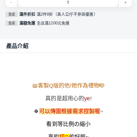
-
+
滿件折扣
滿2件8折（真人公仔不參與優惠）
全店
滿額免運
全店滿1200元免運
全店
產品介紹
📖客製Q版的他/她作為禮物
🎼
真的是超用心的
ye
!
🍀
可以傳圖根據需求捏製喔
~
看到等比例の縮小