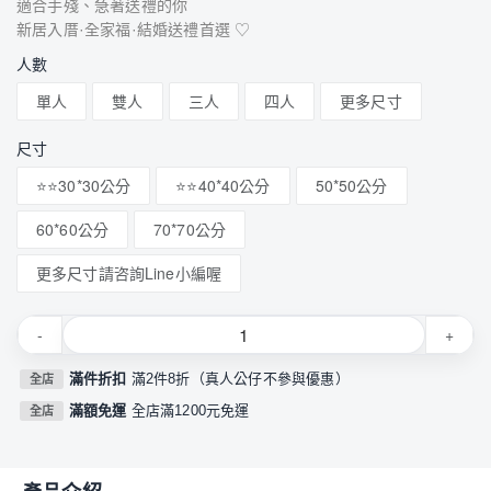
適合手殘、急著送禮的你
新居入厝·全家福·結婚送禮首選 ♡
人數
單人
雙人
三人
四人
更多尺寸
尺寸
⭐⭐30*30公分
⭐⭐40*40公分
50*50公分
60*60公分
70*70公分
更多尺寸請咨詢Line小編喔
-
+
滿件折扣
滿2件8折（真人公仔不參與優惠）
全店
滿額免運
全店滿1200元免運
全店