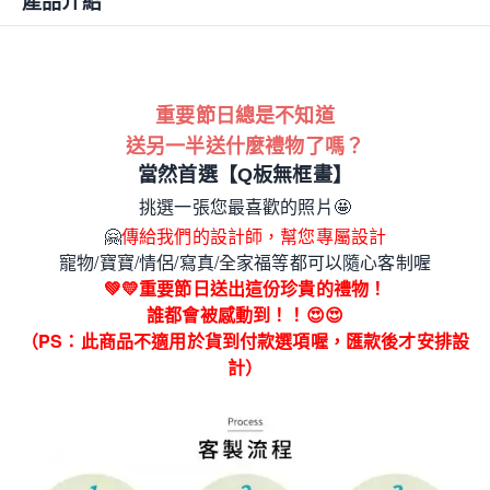
產品介紹
重要節日總是不知道
送另一半送什麼禮物了嗎？
當然首選【Q板
無框畫
】
挑選一張您最喜歡的照片🤩
🤗
傳給我們的設計師，幫您專屬設計
寵物/寶寶/情侶/寫真/全家福等都可以隨心客制喔
💚💛重要節日送出這份珍貴的禮物！
誰都會被感動到！！
😍
😍
（PS：此商品不適用於貨到付款選項喔，匯款後才安排設
計）