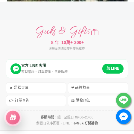
Guki & Gifts
8 年
10萬+
200+
深耕台灣
滿意客戶
客製禮物
官方 LINE 客服
加 LINE
客製諮詢・訂單查詢・售後服務
🔥 送禮專區
❤ 品牌故事
👉 訂單查詢
📖 購物須知
🎁
客服時間
：週一至週日 09:00–20:00
例假日依序回覆・LINE：
@Guki訂製禮物