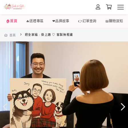
🏠首頁
🔥送禮專區
❤品牌故事
👉訂單查詢
📖購物須知
把全家福 · 掛上牆 ♡ 客製無框畫
首頁