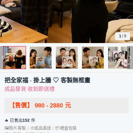
1
/
9
把全家福 · 掛上牆 ♡ 客製無框畫
成品發貨 收到即送禮
【售價】
980
-
2880
元
🔥 已售出
152
件
🖼️照片客製｜🎨成品直送｜📦禮盒包裝