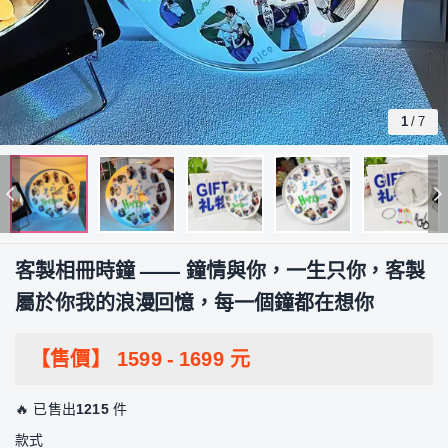
1
/
7
客製相冊時鐘 —— 鐘情與你，一生只你，客製
屬於你我的浪漫回憶，每一個鐘都在想你
【售價】
1599
-
1699
元
🔥 已售出
1215
件
款式