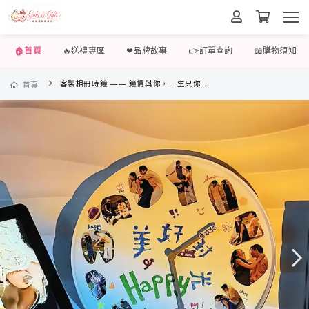
🏠首頁
🔥送禮專區
❤品牌故事
👉訂單查詢
📖購物須知
客製相冊時鐘 —— 鐘情與你，一生只你，客製屬於你我的浪漫回憶，每一個鐘都在想你
首頁