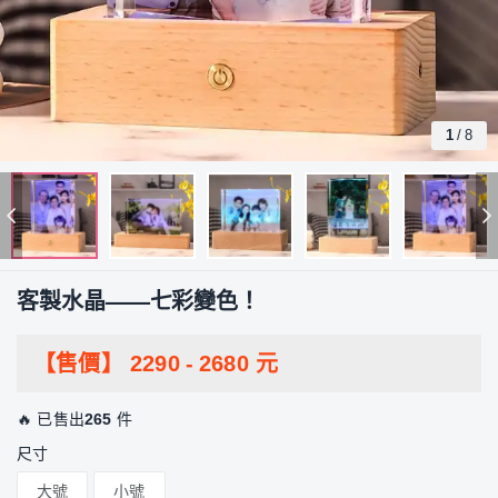
1
/
8
客製水晶——七彩變色！
【售價】
2290
-
2680
元
🔥 已售出
265
件
尺寸
大號
小號