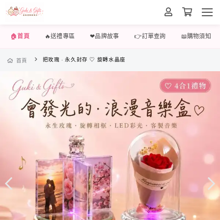
🏠首頁
🔥送禮專區
❤品牌故事
👉訂單查詢
📖購物須知
把玫瑰 · 永久封存 ♡ 旋轉水晶座
首頁