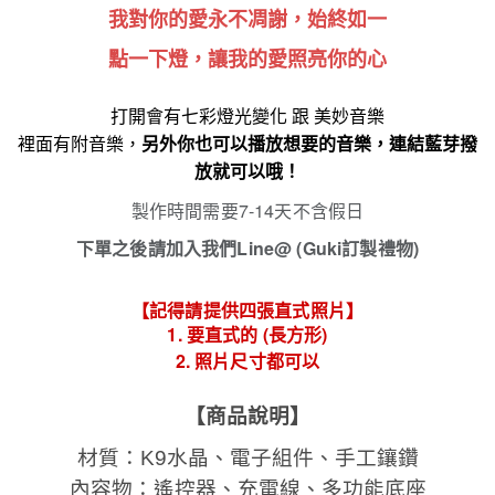
我對你的愛永不凋謝，始終如一
點一下燈，讓我的愛照亮你的心
打開會有七彩燈光變化 跟 美妙音樂
裡面有附音樂，
另外你也可以播放想要的音樂，連結藍芽撥
放就可以哦！
製作時間需要7-14天不含假日
下單之後請加入我們
Line@ (Guki訂製禮物)
【記得請提供四張直式照片】
1. 要直式的 (長方形)
2. 照片尺寸都可以
【商品說明】
材質：K9水晶、電子組件、手工鑲鑽
內容物：遙控器、充電線、多功能底座