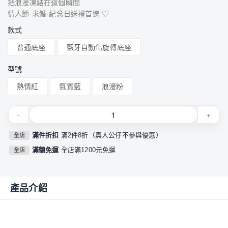
把浪漫凍結在這個瞬間
情人節·求婚·紀念日送禮首選 ♡
款式
普通底座
藍牙自動化旋轉底座
型號
熱情紅
氣質藍
浪漫粉
-
+
滿件折扣
滿2件8折（真人公仔不參與優惠）
全店
滿額免運
全店滿1200元免運
全店
產品介紹