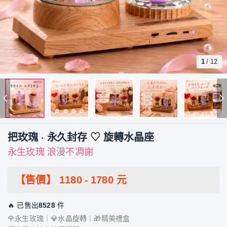
1
/
12
把玫瑰 · 永久封存 ♡ 旋轉水晶座
永生玫瑰 浪漫不凋謝
【售價】
1180
-
1780
元
🔥 已售出
8528
件
🌹永生玫瑰｜💎水晶旋轉｜🎁精美禮盒