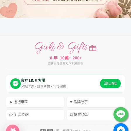
Guki & Gifts
8 年
10萬+
200+
深耕台灣
滿意客戶
客製禮物
官方 LINE 客服
加 LINE
客製諮詢・訂單查詢・售後服務
🔥 送禮專區
❤ 品牌故事
👉 訂單查詢
📖 購物須知