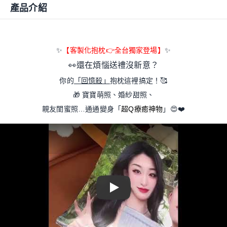
產品介紹
✨
【客製化抱枕
👉
全台獨家登場】
✨
👀
還在煩惱送禮沒新意？
你的
「回憶殺」
抱枕這裡搞定！
🥰
🎁 寶寶萌照、婚紗甜照、
親友閨蜜照…通通變身「
超Q療癒神物
」
😍
❤️
Play