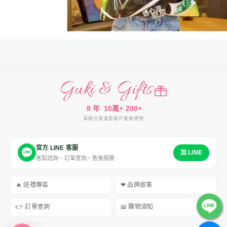
Guki & Gifts
8 年
10萬+
200+
深耕台灣
滿意客戶
客製禮物
官方 LINE 客服
加 LINE
客製諮詢・訂單查詢・售後服務
🔥 送禮專區
❤ 品牌故事
👉 訂單查詢
📖 購物須知