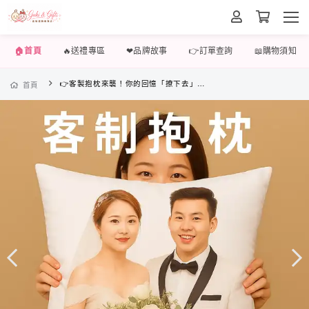
🏠首頁
🔥送禮專區
❤品牌故事
👉訂單查詢
📖購物須知
👉客製抱枕來襲！你的回憶「撩下去」變身神隊友🥳
首頁