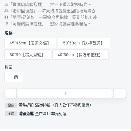
👶「寶寶肉肉臉抱枕」—捏一下重溫嫩嬰時光～
👰「婚紗回憶殺」—每天抱抱就像重回婚禮現場💍
👫「閨蜜/兄弟款」—惡搞合照抱枕，笑到並軌！🤣
👵「阿嬤的魔法抱枕」—想家時就窩進溫暖裡～
規格
45*45cm【居家必備】
50*50cm【送禮首選】
60*60【超大型號】
40*60cm【長方形抱枕】
數量
一個
-
+
滿件折扣
滿2件8折（真人公仔不參與優惠）
全店
滿額免運
全店滿1200元免運
全店