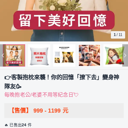
1
/
11
👉客製抱枕來襲！你的回憶「撩下去」變身神
隊友🥳
每晚抱老公/老婆不用等紀念日💘
【售價】
999
-
1199
元
🔥 已售出
24
件