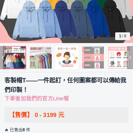
1
/
8
客製帽T——一件起訂，任何圖案都可以傳給我
們印製！
下單後加我們的官方Line喔
【售價】
0
-
3199
元
🔥 已售出
8
件