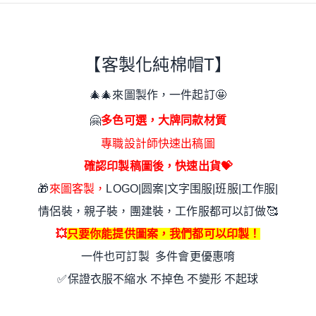
【客製化純棉帽T】
🎄
🎄來圖製作，一件起訂
🤩
🤗
多色可選，大牌同款材質
專職設計師快速出稿圖
確認印製稿圖後，快速出貨
💝
🎁
來圖客製，
LOGO|圆案|文字围服|班服|工作服|
情侶裝，親子裝，團建裝，工作服都可以訂做🥰
💥
只要你能提供圖案，我們都可以印製！
一件也可訂製 多件會更優惠唷
✅保證衣服不縮水 不掉色 不變形 不起球