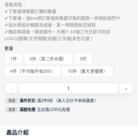
客製流程：
✔下單選擇需要訂購的數量
✔下單後，加line把訂單號和需要印製的圖案一併發給我們‼‼
✔設計師設計稿圖完成後，第一時間發給您核對
✔確認無誤後，開始製作，大概7~10個工作日即可到貨
LOGO|圆案|文字围服|班服|工作服|多色可選！
數量
1件
2件（第二件半價）
3件
4件（平均每件省200）
10件（量大更優惠）
-
+
滿件折扣
滿2件8折（真人公仔不參與優惠）
全店
滿額免運
全店滿1200元免運
全店
產品介紹