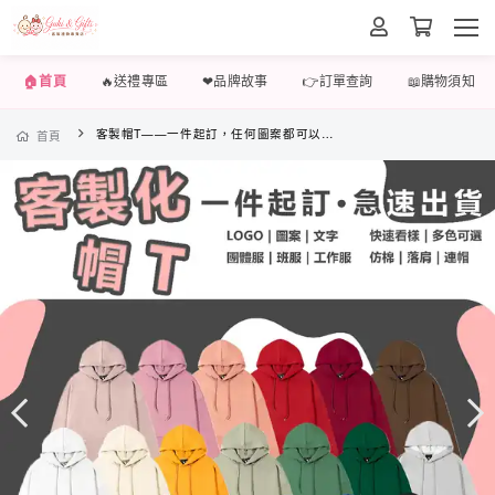
🏠首頁
🔥送禮專區
❤品牌故事
👉訂單查詢
📖購物須知
客製帽T——一件起訂，任何圖案都可以傳給我們印製！
首頁