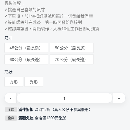
客製流程：
✔挑選自己喜歡的尺寸
✔下單後，加line把訂單號和照片一併發給我們‼‼
✔設計師設計完成後，第一時間發給您核對
✔確認無誤後，開始製作，大概10個工作日即可到貨
尺寸
45公分（最長邊）
50公分（最長邊）
60公分（最長邊）
70公分（最長邊）
形狀
方形
異形
-
+
滿件折扣
滿2件8折（真人公仔不參與優惠）
全店
滿額免運
全店滿1200元免運
全店