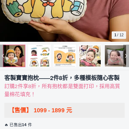
1
/
12
客製寶寶抱枕——2件8折，多種模板隨心客製
訂購2件享8折，所有抱枕都是雙面打印，採用高質
量棉花填充！
【售價】
1099
-
1899
元
🔥 已售出
14
件