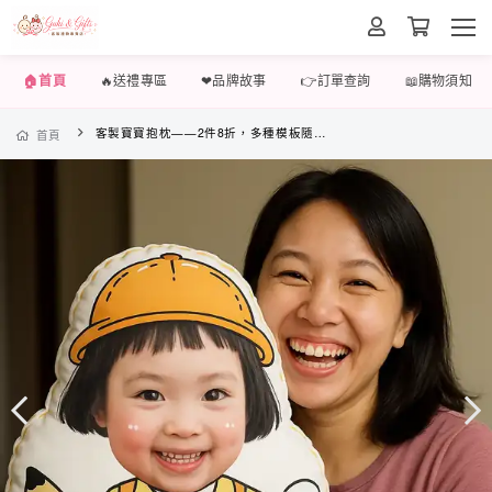
🏠首頁
🔥送禮專區
❤品牌故事
👉訂單查詢
📖購物須知
客製寶寶抱枕——2件8折，多種模板隨心客製
首頁