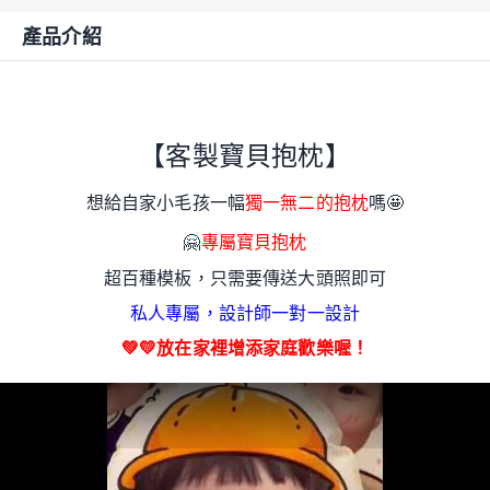
產品介紹
【客製寶貝抱枕】
想給自家小毛孩一幅
獨一無二的抱枕
嗎🤩
🤗
專屬寶貝抱枕
超百種模板，只需要傳送大頭照即可
私人專屬，設計師一對一設計
💚💛放在家裡增添家庭歡樂喔！