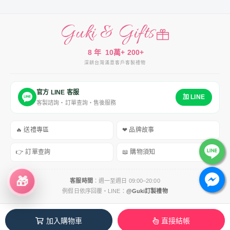
Guki & Gifts
8 年
10萬+
200+
深耕台灣
滿意客戶
客製禮物
官方 LINE 客服
加 LINE
客製諮詢・訂單查詢・售後服務
🔥 送禮專區
❤ 品牌故事
👉 訂單查詢
📖 購物須知
🎁
客服時間
：週一至週日 09:00–20:00
例假日依序回覆・LINE：
@Guki訂製禮物
服務條款
｜
運送政策
｜
隱私權政策
｜
退換貨政策
加入購物車
直接結帳
Copyright © 2018–2026 Guki & Gifts 客製禮物專賣店 All Rights Reserved.