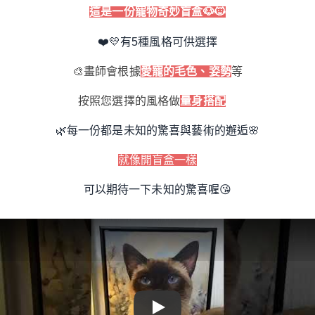
這是一份寵物奇妙盲盒
🐶
🐱
❤️
💛
有5種風格可供選擇
🎨
畫師會根據
愛寵的毛色、姿勢
等
按照您選擇的風格做
量身搭配
🥰
🌿
每一份都是未知的驚喜與藝術的邂逅
🌸
就像開盲盒一樣
可以期待一下未知的驚喜喔
😘
Play