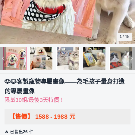
1
/
15
🐶🐱客製寵物專屬畫像——為毛孩子量身打造
的專屬畫像
限量30組/最後3天特價！
【售價】
1588
-
1988
元
🔥 已售出
26
件