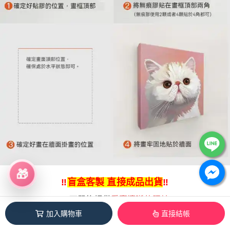
🎁
‼️
盲盒客製 直接成品出貨
‼️
🐶
下單後提供
愛寵清晰的照片
加入購物車
直接結帳
畫師會按照寵物
🐱
的毛色、姿勢