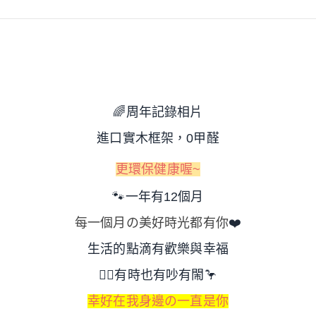
🌈
周年記錄相片
進口實木框架，0甲醛
更環保健康喔~
🐾
一年有12個月
每一個月の美好時光都有你
❤️
生活的點滴
有歡樂與幸福
🙅‍♀️
有時也有吵有閙
🦩
幸好在我身邊の一直是你