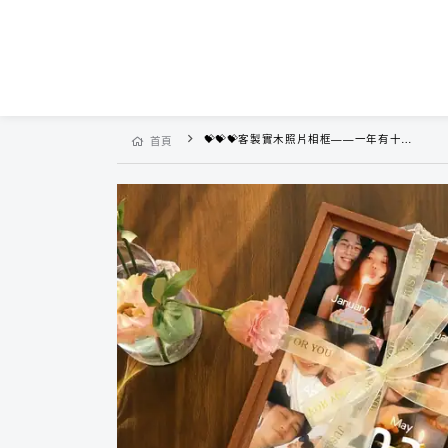
💝💝💝客製實木照片相框——一年有十二個月，把每個月の美好時光記錄下來，在我身邊的。一直是你~
首頁