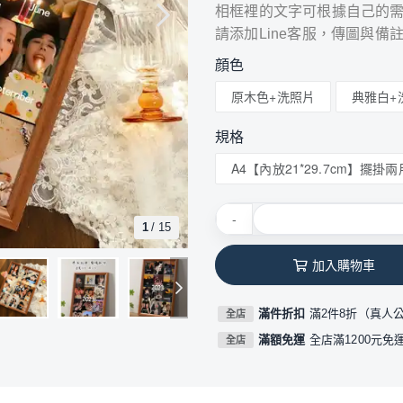
相框裡的文字可根據自己的
請添加Line客服，傳圖與備註
顔色
原木色+洗照片
典雅白+
規格
A4【內放21*29.7cm】擺掛兩
-
1
/
15
加入購物車
滿件折扣
滿2件8折（真人
全店
滿額免運
全店滿1200元免
全店