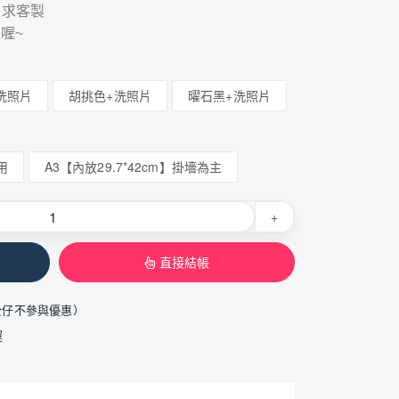
需求客製
喔~
洗照片
胡挑色+洗照片
曜石黑+洗照片
用
A3【內放29.7*42cm】掛墻為主
+
直接結帳
公仔不參與優惠）
運