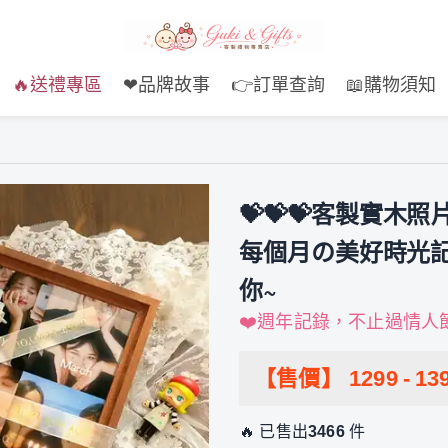
🔥送禮專區
❤品牌故事
👉訂單查詢
📖購物須知
💝💝💝客製實
每個月の美好時光
你~
❤️週年記錄，不止過情人節
【售價】
1299
-
13
🔥 已售出
3466
件