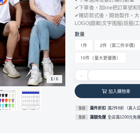
✔下單後，加line把訂單號
✔確認款式後，開始製作，大
LOGO|圆案|文字围服|班服|
數量
1件
2件（第二件半價）
10件（量大更優惠）
-
1
/
6
加入購物車
滿件折扣
滿2件8折（真人
全店
滿額免運
全店滿1200元免
全店