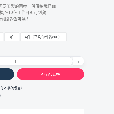
和需要印製的圖案一併傳給我們‼‼
概7~10個工作日即可到貨
工作服|多色可選！
3件
4件（平均每件省200）
+
直接結帳
公仔不參與優惠）
運