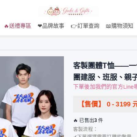
🔥送禮專區
❤品牌故事
👉訂單查詢
📖購物須知
客製團體T恤——
團建服、班服、親
下單後加我們的官方Line
【售價】
0
-
3199
🔥 已售出
3
件
客製流程：
✔下單選擇需要訂購的數量