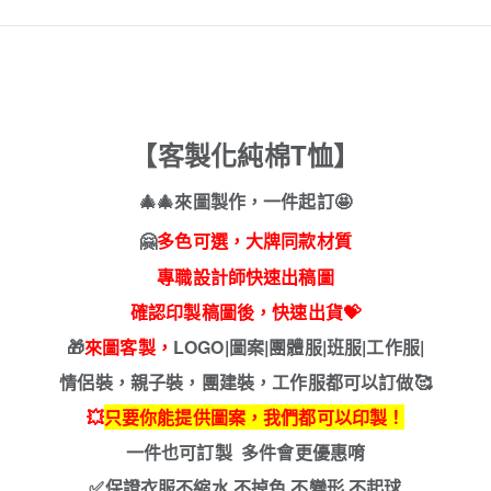
【客製化純棉T恤】
🎄
🎄來圖製作，一件起訂
🤩
🤗
多色可選，大牌同款材質
專職設計師快速出稿圖
確認印製稿圖後，快速出貨
💝
🎁
來圖客製，
LOGO|圖案|團體服|班服|工作服|
情侶裝，親子裝，團建裝，工作服都可以訂做🥰
💥
只要你能提供圖案，我們都可以印製！
一件也可訂製 多件會更優惠唷
✅保證衣服不縮水 不掉色 不變形 不起球