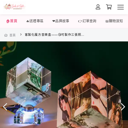
🏠首頁
🔥送禮專區
❤品牌故事
👉訂單查詢
📖購物須知
客製化魔方音樂盒——😘可製作三張照片，送給最愛的ta，定格美好瞬間💘
首頁