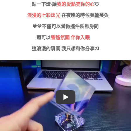
點一下燈·讓
我的愛點亮你的心
💘
🌈
浪漫的七彩炫光
在夜晚的時候美輪美奐
🧡
💛
不僅可以當做擺件裝飾房間
還可以
營造氛圍 伴你入眠
🌙
這浪漫的瞬間 我只想和你分享
💏
Play