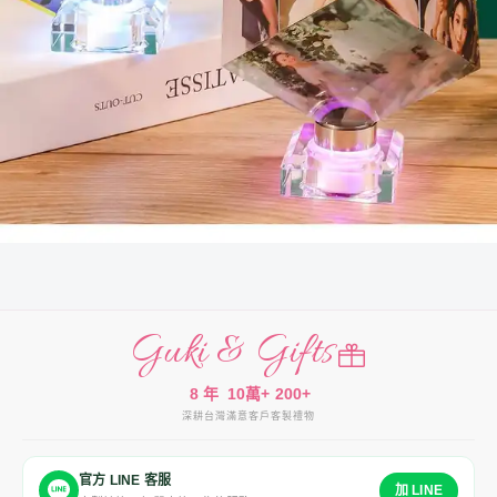
Guki & Gifts
8 年
10萬+
200+
深耕台灣
滿意客戶
客製禮物
官方 LINE 客服
加 LINE