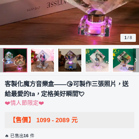
1
/
8
客製化魔方音樂盒——😘可製作三張照片，送
給最愛的ta，定格美好瞬間💘
❤️情人節限定❤️
【售價】
1099
-
2089
元
🔥 已售出
16
件