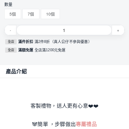
數量
5個
7個
10個
-
+
滿件折扣
滿2件8折（真人公仔不參與優惠）
全店
滿額免運
全店滿1200元免運
全店
產品介紹
客製禮物，送人更有心意❤️❤️
🐼簡單 ，步驟做出
專屬禮品