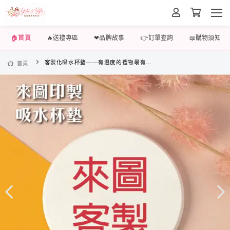
🏠首頁
🔥送禮專區
❤品牌故事
👉訂單查詢
📖購物須知
客製化吸水杯墊——有溫度的禮物最有心 🥰
首頁