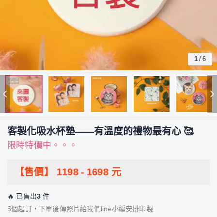
1
/
6
客製化吸水杯墊——有溫度的禮物最有心 🥰
限時特價中。。。
【售價】
1198
-
1698
元
🔥 已售出
3
件
5個起訂，下單後傳照片給我們line小編安排印製