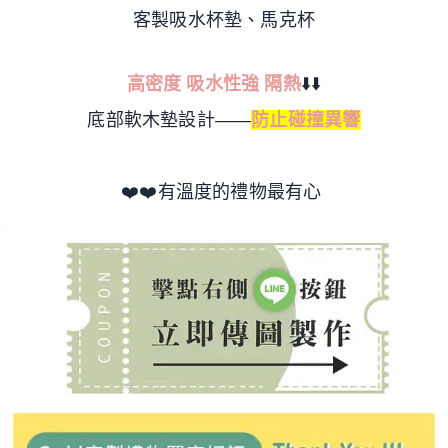
客製吸水杯墊、馬克杯
高密度 吸水性強 隔熱
⬇️⬇️
底部軟木墊設計——
防止碰撞異響
❤️❤️有溫度的禮物最有心