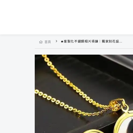
🔥客製化不鏽鋼相片項鍊｜獨家刻花設計，讓愛永不褪色❗
首頁