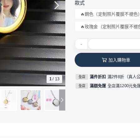
款式
🔥鋼色（定制照片覆膜不褪色
🔥玫瑰金（定制照片覆膜不褪
-
加入購物車
滿件折扣
滿2件8折（真人
全店
1
/
13
滿額免運
全店滿1200元免
全店