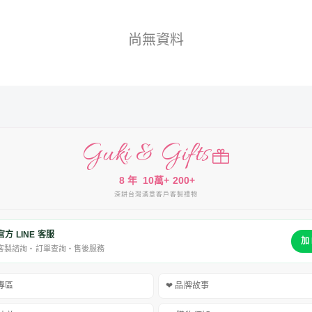
尚無資料
Guki & Gifts
8 年
10萬+
200+
深耕台灣
滿意客戶
客製禮物
官方 LINE 客服
加 
客製諮詢・訂單查詢・售後服務
禮專區
❤ 品牌故事