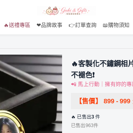
🔥送禮專區
❤品牌故事
👉訂單查詢
📖購物須知
🔥客製化不鏽鋼相
不褪色❗
📲 馬上行動｜擁有妳的
【售價】
899
-
999
🔥 已售出
3
件
已售出963件