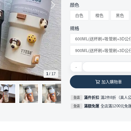
顔色
白色
橙色
黑色
規格
600ML(送杯刷+吸管刷+3D公
900ML(送杯刷+吸管刷+3D公
-
1
/
17
加入購物車
滿件折扣
滿2件8折（真人
全店
滿額免運
全店滿1200元免
全店