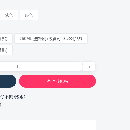
紫色
綠色
仔貼)
750ML(送杯刷+吸管刷+3D公仔貼)
仔貼)
+
直接結帳
公仔不參與優惠）
運