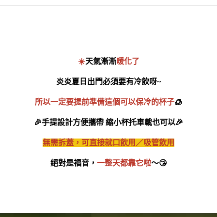
☀️
天氣漸漸
暖化了
炎炎夏日出門必須要有冷飲呀~
所以一定要提前準備這個可以保冷的杯子
🧊
🎉
手提設計方便攜帶 縮小杯托車載也可以
🎉
無需拆蓋，可直接就口飲用／吸管飲用
絕對是福音，
一整天都靠它啦
～
😘