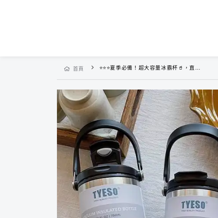
⭐⭐⭐夏季必備！超大容量冰霸杯🥤，直飲+吸管雙飲口，手提設計方便攜帶，贈送可愛的🐶貼紙+全套清潔工具🥰
首頁