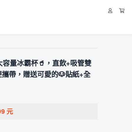
大容量冰霸杯🥤，直飲+吸管雙
攜帶，贈送可愛的🐶貼紙+全
99
元