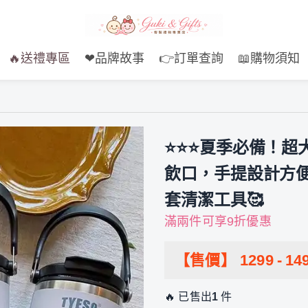
🔥送禮專區
❤品牌故事
👉訂單查詢
📖購物須知
⭐⭐⭐夏季必備！超
飲口，手提設計方便
套清潔工具🥰
滿兩件可享9折優惠
【售價】
1299
-
14
🔥 已售出
1
件