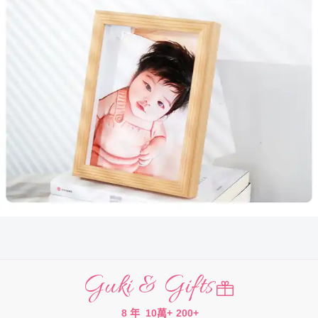
Guki & Gifts
8 年
10萬+
200+