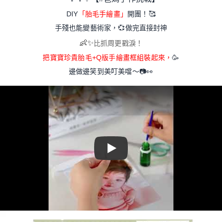
DIY
「胎毛手繪畫」
開團！
🥰
手殘也能變藝術家，
💞
做完直接封神
👶✨
比抓周更戳淚！
把寶寶珍貴胎毛+Q版手繪畫框組裝起來，
🥳
邊做邊笑到美叮美噹～
📷
👀
Play