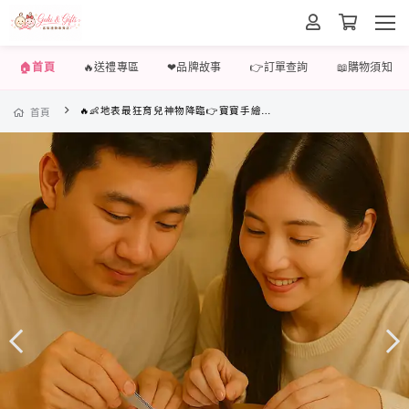
🏠首頁
🔥送禮專區
❤品牌故事
👉訂單查詢
📖購物須知
🔥👶地表最狂育兒神物降臨👉寶寶手繪胎毛畫，做完直接封神~🥳✨
首頁