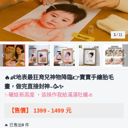
1
/
11
🔥👶地表最狂育兒神物降臨👉寶寶手繪胎毛
畫，做完直接封神~🥳✨
✨曬娃新高度 ，這操作我給滿滿牡蠣🦪
【售價】
1399
-
1499
元
🔥 已售出
0
件