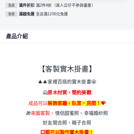
滿件折扣
滿2件8折（真人公仔不參與優惠）
全店
滿額免運
全店滿1200元免運
全店
產品介紹
【客製實木掛畫】
🎄
🎄家裡百搭的實木掛畫
🤩
🤗
原木材質，簡約美觀
成品可以
裝飾客廳，臥室，房間！
💝
🎁
來圖客製，
情侶甜蜜照、幸福婚紗照
好友間合照、親子合照
💥
都可以製作實木掛畫！