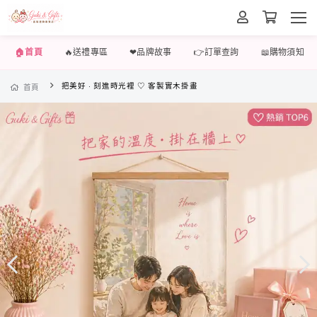
🏠首頁
🔥送禮專區
❤品牌故事
👉訂單查詢
📖購物須知
把美好 · 刻進時光裡 ♡ 客製實木掛畫
首頁