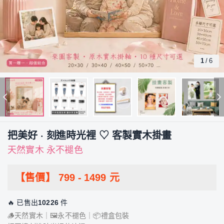
1
/
6
把美好 · 刻進時光裡 ♡ 客製實木掛畫
天然實木 永不褪色
【售價】
799
-
1499
元
🔥 已售出
10226
件
🪵天然實木｜🖼️永不褪色｜📦禮盒包裝