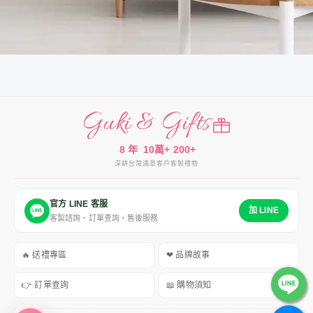
Guki & Gifts
8 年
10萬+
200+
深耕台灣
滿意客戶
客製禮物
官方 LINE 客服
加 LINE
客製諮詢・訂單查詢・售後服務
🔥 送禮專區
❤ 品牌故事
👉 訂單查詢
📖 購物須知