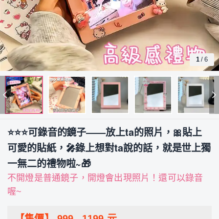
1
/
6
⭐⭐⭐可錄音的鏡子——放上ta的照片，🎀貼上
可愛的貼紙，🎤錄上想對ta說的話，就是世上獨
一無二的禮物啦~🎁
不開燈是普通鏡子，開燈會出現照片！還可以錄音
喔~
【售價】
999
-
1199
元