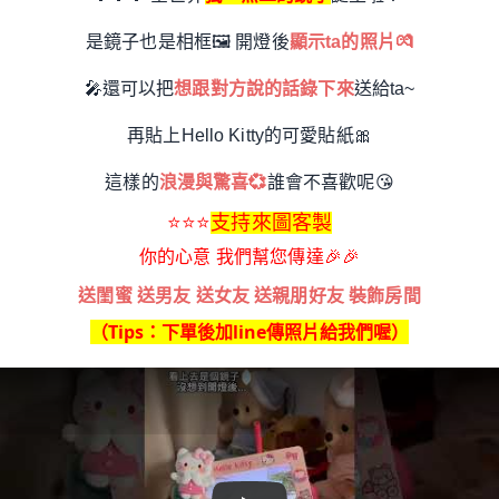
是鏡子也是相框
🖼️
開燈後
顯示ta的照片
💏
🎤
還可以把
想跟對方說的話錄下來
送給ta~
再貼上Hello Kitty的可愛貼紙
🎀
這樣的
浪漫與驚喜
💞
誰會不喜歡呢
😘
⭐⭐⭐
支持來圖客製
你的心意 我們幫您傳達
🎉🎉
送閨蜜 送男友 送女友 送親朋好友 裝飾房間
（Tips：下單後加line傳照片給我們喔）