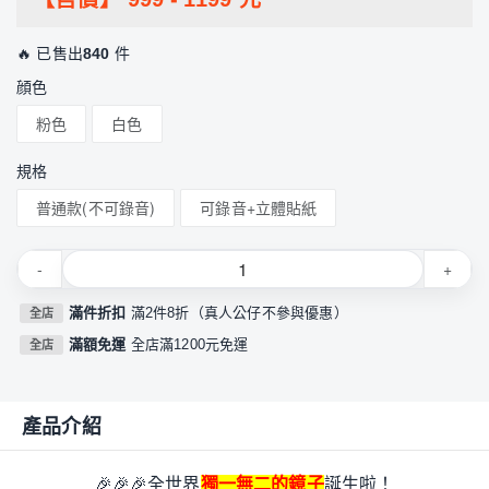
🔥 已售出
840
件
顔色
粉色
白色
規格
普通款(不可錄音)
可錄音+立體貼紙
-
+
滿件折扣
滿2件8折（真人公仔不參與優惠）
全店
滿額免運
全店滿1200元免運
全店
產品介紹
🎉
🎉
🎉
全世界
獨一無二的鏡子
誕生啦！