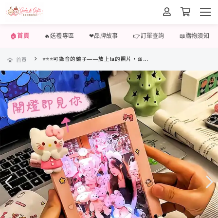
🏠首頁
🔥送禮專區
❤品牌故事
👉訂單查詢
📖購物須知
⭐⭐⭐可錄音的鏡子——放上ta的照片，🎀貼上可愛的貼紙，🎤錄上想對ta說的話，就是世上獨一無二的禮物啦~🎁
首頁