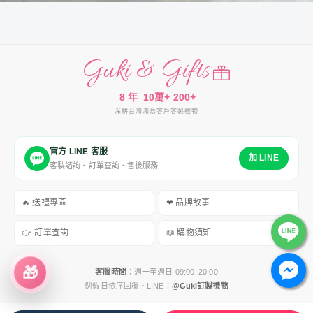
Guki & Gifts
8 年
10萬+
200+
深耕台灣
滿意客戶
客製禮物
官方 LINE 客服
加 LINE
客製諮詢・訂單查詢・售後服務
🔥 送禮專區
❤ 品牌故事
👉 訂單查詢
📖 購物須知
🎁
客服時間
：週一至週日 09:00–20:00
例假日依序回覆・LINE：
@Guki訂製禮物