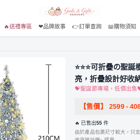
🔥送禮專區
❤品牌故事
👉訂單查詢
📖購物須知
⭐⭐⭐可折疊の聖誕
亮，折疊設計好收
💝聖誕節專場，低價出售
【售價】
2599
-
40
🔥 已售出
55
件
由於產品包裹尺寸較大，只支
收貨地址喔~ 感恩