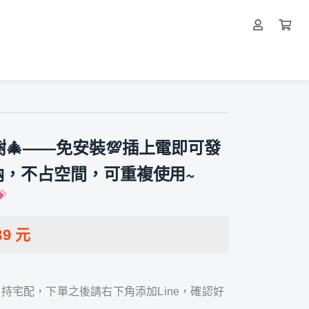
樹🎄——免安裝💯插上電即可發
納，不占空間，可重複使用~

89
元
持宅配，下單之後請右下角添加Line，確認好