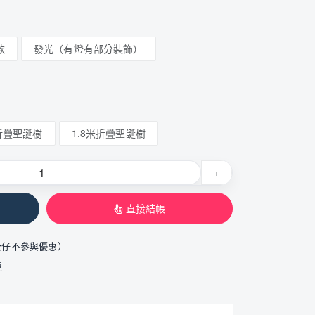
款
發光（有燈有部分裝飾）
米折疊聖誕樹
1.8米折疊聖誕樹
+
直接結帳
公仔不參與優惠）
運