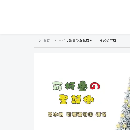
⭐⭐⭐可折疊の聖誕樹🎄——免安裝💯插上電即可發亮，折疊設計好收納，不占空間，可重複使用~
首頁