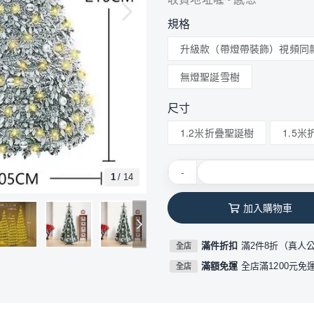
規格
升級款（帶燈帶裝飾）視頻同
無燈聖誕雪樹
尺寸
1.2米折疊聖誕樹
1.5
-
1
/
14
加入購物車
滿件折扣
滿2件8折（真人
全店
滿額免運
全店滿1200元免
全店