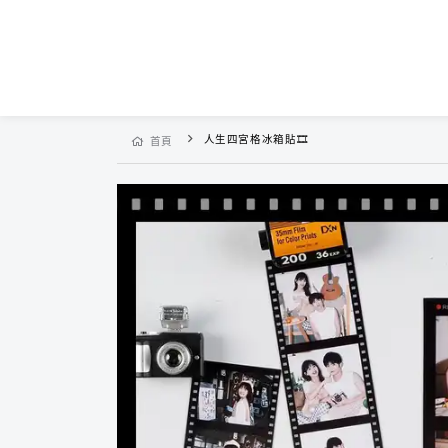
人生四宮格冰箱貼🎞️
首頁