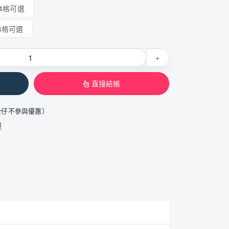
4格可選
4格可選
+
直接結帳
公仔不參與優惠）
運