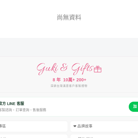
尚無資料
Guki & Gifts
8 年
10萬+
200+
深耕台灣
滿意客戶
客製禮物
官方 LINE 客服
加 
客製諮詢・訂單查詢・售後服務
禮專區
❤ 品牌故事