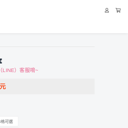
️
LINE）客服唷~
元
4格可選