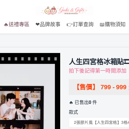
🔥送禮專區
❤品牌故事
👉訂單查詢
📖購物須知
人生四宮格冰箱貼🎞
拍下後記得第一時間添加（
【售價】
799
-
999
🔥 已售出
0
件
款式
2張膠片風【人生四宮格】3格