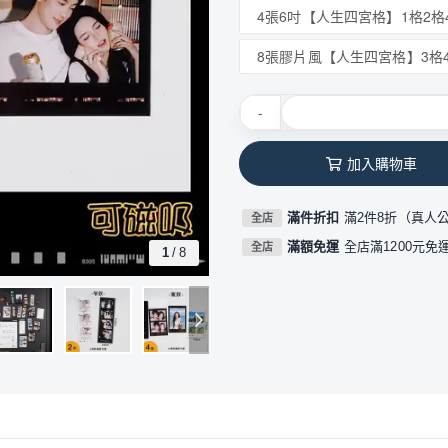
4張6吋【人生四宮格】1格2格
8張膠片風【人生四宮格】3格
-
加入購物車
滿件折扣
滿2件8折（真人
全店
滿額免運
全店滿1200元免
全店
1
/
8