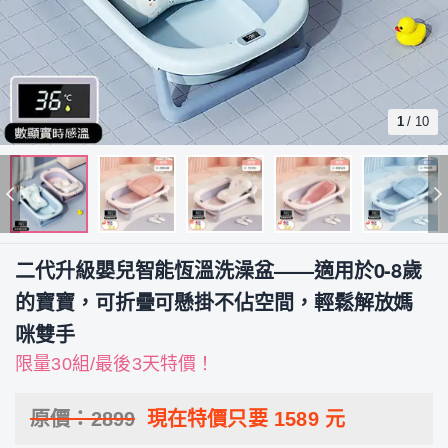
1
/
10
二代升級嬰兒智能恆溫洗澡盆——適用於0-8歲
的寶寶，可折疊可懸掛不佔空間，輕鬆解放媽
咪雙手
限量30組/最後3天特價！
原價：
2899
現在特價只要
1589
元