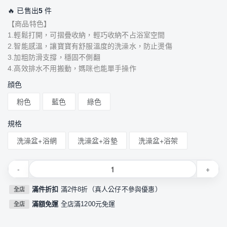
🔥 已售出
5
件
【商品特色】
1.輕鬆打開，可摺疊收納，輕巧收納不占浴室空間
2.智能感溫，讓寶寶有舒服溫度的洗澡水，防止燙傷
3.加粗防滑支撐，穩固不側翻
4.高效排水不用搬動，媽咪也能單手操作
顔色
粉色
藍色
綠色
規格
洗澡盆+浴網
洗澡盆+浴墊
洗澡盆+浴架
-
+
滿件折扣
滿2件8折（真人公仔不參與優惠）
全店
滿額免運
全店滿1200元免運
全店