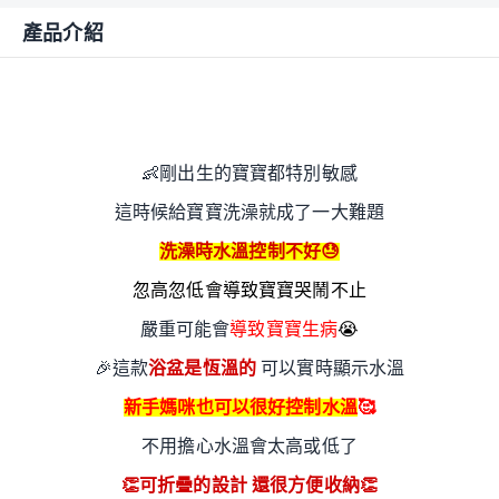
產品介紹
👶
剛出生的寶寶都特別敏感
這時候給寶寶洗澡就成了一大難題
洗澡時水溫控制不好
😓
忽高忽低會導致寶寶哭鬧不止
嚴重可能會
導致寶寶生病
😭
🎉
這款
浴盆是恆溫的
可以實時顯示水溫
新手媽咪也可以很好控制水溫
🥰
不用擔心水溫會太高或低了
👏
可折疊的設計 還很方便收納
👏