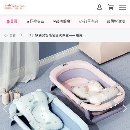
🏠首頁
🔥送禮專區
❤品牌故事
👉訂單查詢
📖購物須知
二代升級嬰兒智能恆溫洗澡盆——適用於0-8歲的寶寶，可折疊可懸掛不佔空間，輕鬆解放媽咪雙手
首頁