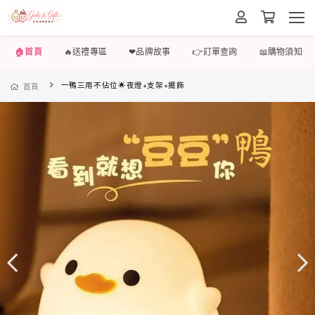
🏠首頁
🔥送禮專區
❤品牌故事
👉訂單查詢
📖購物須知
一鴨三用不佔位🌟夜燈+支架+擺飾
首頁