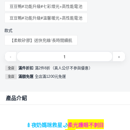
豆豆鴨#功能升級#七彩燈光+高性能電池
豆豆鴨#功能升級#溫馨暖光+高性能電池
款式
【柔軟矽膠】送快充線/長時間續航
-
+
滿件折扣
滿2件8折（真人公仔不參與優惠）
全店
滿額免運
全店滿1200元免運
全店
產品介紹
🍼
夜奶媽咪救星🌙
柔光護眼不刺目