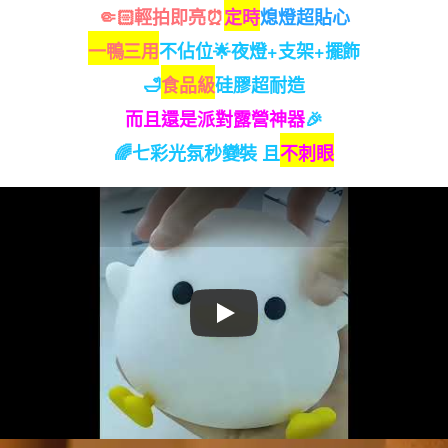
🤏🏻
輕拍即亮
⏰
定時
熄燈超貼心
一鴨三用
不佔位🌟夜燈+支架+擺飾
🛁
食品級
硅膠超耐造
而且還是派對露營神器
🎉
🌈七彩光氛秒變裝 且
不刺眼
Play