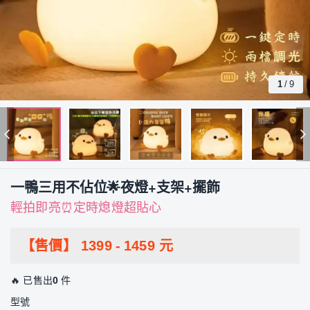
1
/
9
一鴨三用不佔位🌟夜燈+支架+擺飾
輕拍即亮⏰定時熄燈超貼心
【售價】
1399
-
1459
元
🔥 已售出
0
件
型號