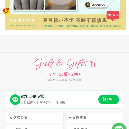
Guki & Gifts
8 年
10萬+
200+
深耕台灣
滿意客戶
客製禮物
官方 LINE 客服
加 LINE
客製諮詢・訂單查詢・售後服務
🔥 送禮專區
❤ 品牌故事